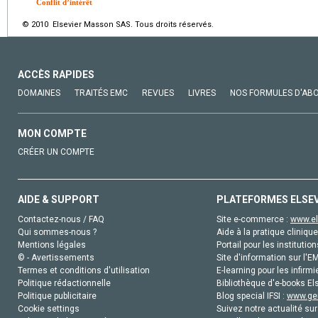
Conflit d’intérêt
© 2010 Elsevier Masson SAS. Tous droits réservés.
ACCÈS RAPIDES
DOMAINES
TRAITÉS EMC
REVUES
LIVRES
NOS FORMULES D'AB
MON COMPTE
CRÉER UN COMPTE
AIDE & SUPPORT
PLATEFORMES ELSE
Contactez-nous / FAQ
Site e-commerce :
www.el
Qui sommes-nous ?
Aide à la pratique clinique
Mentions légales
Portail pour les institution
© - Avertissements
Site d'information sur l'E
Termes et conditions d'utilisation
E-learning pour les infirmi
Politique rédactionnelle
Bibliothèque d'e-books Els
Politique publicitaire
Blog special IFSI :
www.gen
Cookie settings
Suivez notre actualité sur