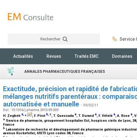
Rechercher
Service C
Rechercher
Actualités
Revues
Traités EMC
Domaines
ANNALES PHARMACEUTIQUES FRANÇAISES
Exactitude, précision et rapidité de fabrica
mélanges nutritifs parentéraux : comparais
automatisée et manuelle
- 09/02/11
Doi : 10.1016/j.pharma.2010.09.003
a
,
⁎
b
,
c
a
a
a
a
H. Zegbeh
, F. Pirot
, T. Quessada
, T. Durand
, F. Vételé
, A. Rose
, 
a
Service de pharmacie, groupement hospitalier Est, hospices civils de Lyon, 2
France
b
Laboratoire de recherche et développement de pharmacie galénique industrielle
avenue Rockefeller, 69373 Lyon cedex 08, France
c