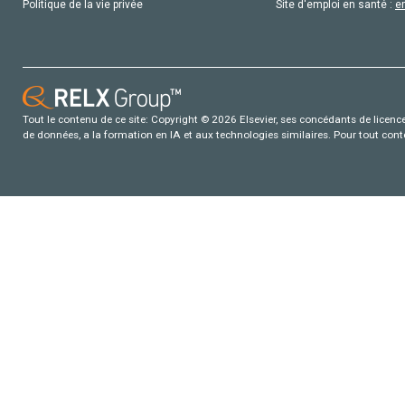
Politique de la vie privée
Site d'emploi en santé :
e
Tout le contenu de ce site: Copyright © 2026 Elsevier, ses concédants de licence e
de données, a la formation en IA et aux technologies similaires. Pour tout con