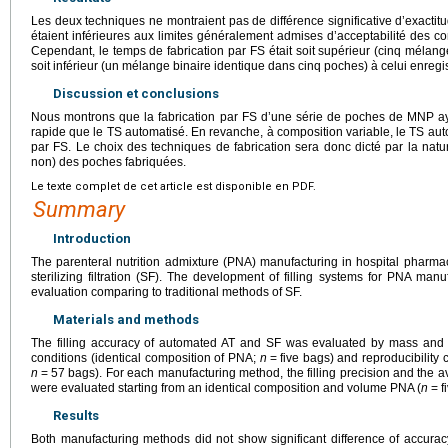
Les deux techniques ne montraient pas de différence significative d’exacti
étaient inférieures aux limites généralement admises d’acceptabilité des c
Cependant, le temps de fabrication par FS était soit supérieur (cinq mélang
soit inférieur (un mélange binaire identique dans cinq poches) à celui enregi
Discussion et conclusions
Nous montrons que la fabrication par FS d’une série de poches de MNP ay
rapide que le TS automatisé. En revanche, à composition variable, le TS aut
par FS. Le choix des techniques de fabrication sera donc dicté par la natur
non) des poches fabriquées.
Le texte complet de cet article est disponible en PDF.
Summary
Introduction
The parenteral nutrition admixture (PNA) manufacturing in hospital pharmacy
sterilizing filtration (SF). The development of filling systems for PNA manu
evaluation comparing to traditional methods of SF.
Materials and methods
The filling accuracy of automated AT and SF was evaluated by mass and ph
conditions (identical composition of PNA;
n
=
five bags) and reproducibility 
n
=
57 bags). For each manufacturing method, the filling precision and the 
were evaluated starting from an identical composition and volume PNA (
n
=
f
Results
Both manufacturing methods did not show significant difference of accura