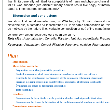
than limits generally admitted for acceptability of mass and physical-chemist
for SF was superior (five different binary admixtures in five bags) or inferio
bags) to time recorded for automated AT.
Discussion and conclusions
We show that serial manufacturing of PNA bags by SF with identical com
Nevertheless, automated AT is faster than SF in variable composition of PN
be motivate by the nature (i. e., variable composition or not) of the manufactu
Le texte complet de cet article est disponible en PDF.
Mots clés :
Automatisation, Contrôle, Filtration, Nutrition parentérale, Prép
Keywords :
Automation, Control, Filtration, Parenteral nutrition, Pharmaceut
Plan
Introduction
Matériels et méthodes
Préparation des mélanges nutritifs parentéraux
Contrôles massiques et physicochimiques des mélanges nutritifs parentéraux
Exactitude des remplissages par transfert stérile automatisé et filtration stérilisante
Précision des remplissages par transfert stérile automatisé et filtration stérilisante
Évaluation du temps de fabrication des poches
Tests statistiques
Résultats
Comparaison de l’exactitude et de la précision des deux techniques de fabrication
Comparaison des temps de fabrication et de conditionnement des mélanges nutritifs par
Discussion et conclusions