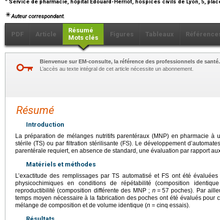
Service de pharmacie, hôpital Édouard-Herriot, hospices civils de Lyon, 5, pla
Auteur correspondant.
Résumé
PDF
Article
Figures
Tableaux
Référence
Mots clés
Bienvenue sur EM-consulte, la référence des professionnels de santé.
L’accès au texte intégral de cet article nécessite un abonnement.
Résumé
Introduction
La préparation de mélanges nutritifs parentéraux (MNP) en pharmacie à usa
stérile (TS) ou par filtration stérilisante (FS). Le développement d’automat
parentérale requiert, en absence de standard, une évaluation par rapport aux
Matériels et méthodes
L’exactitude des remplissages par TS automatisé et FS ont été évaluées
physicochimiques en conditions de répétabilité (composition identi
reproductibilité (composition différente des MNP ;
n
=
57 poches). Par aille
temps moyen nécessaire à la fabrication des poches ont été évalués pour
mélange de composition et de volume identique (
n
=
cinq essais).
Résultats