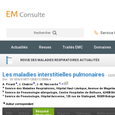
Rechercher
Service C
Rechercher
Actualités
Revues
Traités EMC
Domaines
REVUE DES MALADIES RESPIRATOIRES ACTUALITÉS
Les maladies interstitielles pulmonaires
- 23/0
Doi : 10.1016/S1877-1203(11)70006-4
a
b
c
,
⁎
A. Picard
, J. Chabrol
, J.-M. Naccache
a
Service des Maladies Respiratoires, Hôpital Haut-Lévêque, Avenue de Magelia
b
Service de Pneumologie-allergologie, Centre Hospitalier de Bethune, 62408 B
c
Service de Pneumologie, Hôpital Avicenne, 125 rue de Stalingrad, 93009 Bobig
Auteur correspondant.
Résumé
PDF
Article
Figures
Tableaux
Référence