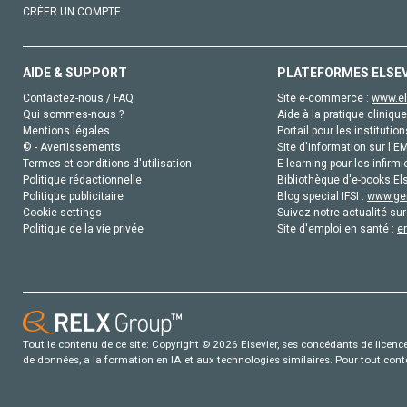
CRÉER UN COMPTE
AIDE & SUPPORT
PLATEFORMES ELSE
Contactez-nous / FAQ
Site e-commerce :
www.el
Qui sommes-nous ?
Aide à la pratique clinique
Mentions légales
Portail pour les institution
© - Avertissements
Site d'information sur l'E
Termes et conditions d'utilisation
E-learning pour les infirmi
Politique rédactionnelle
Bibliothèque d'e-books Els
Politique publicitaire
Blog special IFSI :
www.gen
Cookie settings
Suivez notre actualité sur
Politique de la vie privée
Site d'emploi en santé :
e
Tout le contenu de ce site: Copyright © 2026 Elsevier, ses concédants de licence e
de données, a la formation en IA et aux technologies similaires. Pour tout con