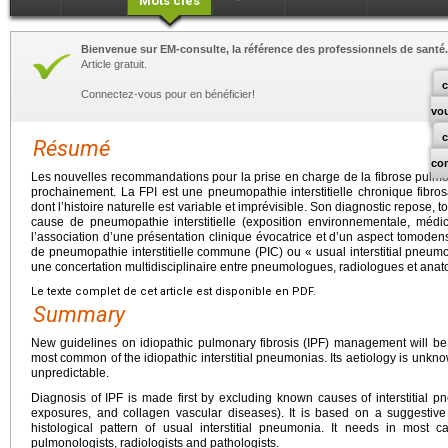
Mots clés
Bienvenue sur EM-consulte, la référence des professionnels de santé.
Article gratuit.
c
Connectez-vous pour en bénéficier!
vo
Résumé
co
Les nouvelles recommandations pour la prise en charge de la fibrose pulmon
prochainement. La FPI est une pneumopathie interstitielle chronique fibros
dont l’histoire naturelle est variable et imprévisible. Son diagnostic repose, t
cause de pneumopathie interstitielle (exposition environnementale, médica
l’association d’une présentation clinique évocatrice et d’un aspect tomode
de pneumopathie interstitielle commune (PIC) ou « usual interstitial pneumon
une concertation multidisciplinaire entre pneumologues, radiologues et ana
Le texte complet de cet article est disponible en PDF.
Summary
New guidelines on idiopathic pulmonary fibrosis (IPF) management will be p
most common of the idiopathic interstitial pneumonias. Its aetiology is unknow
unpredictable.
Diagnosis of IPF is made first by excluding known causes of interstitial p
exposures, and collagen vascular diseases). It is based on a suggestive 
histological pattern of usual interstitial pneumonia. It needs in most c
pulmonologists, radiologists and pathologists.