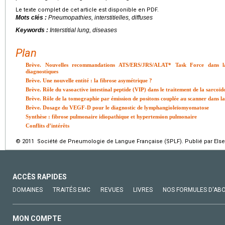
Le texte complet de cet article est disponible en PDF.
Mots clés :
Pneumopathies, interstitielles, diffuses
Keywords :
Interstitial lung, diseases
Plan
Brève. Nouvelles recommandations ATS/ERS/JRS/ALAT* Task Force dans lafi
diagnostiques
Brève. Une nouvelle entité : la fibrose asymétrique ?
Brève. Rôle du vasoactive intestinal peptide (VIP) dans le traitement de la sarcoïd
Brève. Rôle de la tomographie par émission de positons couplée au scanner dans l
Brève. Dosage du VEGF-D pour le diagnostic de lymphangioleïomyomatose
Synthèse : fibrose pulmonaire idiopathique et hypertension pulmonaire
Conflits d’intérêts
© 2011 Société de Pneumologie de Langue Française (SPLF). Publié par Elsev
ACCÈS RAPIDES
DOMAINES
TRAITÉS EMC
REVUES
LIVRES
NOS FORMULES D'AB
MON COMPTE