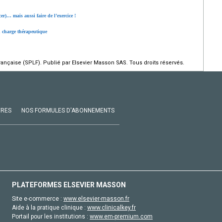
r)… mais aussi faire de l’exercice !
en charge thérapeutique
çaise (SPLF). Publié par Elsevier Masson SAS. Tous droits réservés.
VRES
NOS FORMULES D'ABONNEMENTS
PLATEFORMES ELSEVIER MASSON
Site e-commerce :
www.elsevier-masson.fr
Aide à la pratique clinique :
www.clinicalkey.fr
Portail pour les institutions :
www.em-premium.com