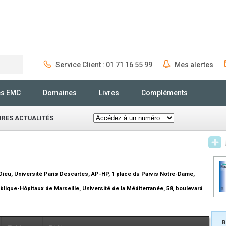
Service Client : 01 71 16 55 99
Mes alertes
Rechercher
és EMC
Domaines
Livres
Compléments
IRES ACTUALITÉS
ieu, Université Paris Descartes, AP-HP, 1 place du Parvis Notre-Dame,
ique-Hôpitaux de Marseille, Université de la Méditerranée, 58, boulevard
B