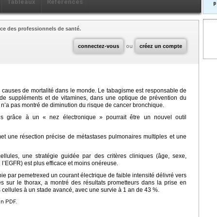
Tableaux
Références
p
ce des professionnels de santé.
connectez-vous
ou
créez un compte
s causes de mortalité dans le monde. Le tabagisme est responsable de
n de suppléments et de vitamines, dans une optique de prévention du
t n’a pas montré de diminution du risque de cancer bronchique.
ls grâce à un « nez électronique » pourrait être un nouvel outil
t une résection précise de métastases pulmonaires multiples et une
llules, une stratégie guidée par des critères cliniques (âge, sexe,
l’EGFR) est plus efficace et moins onéreuse.
e par pemetrexed un courant électrique de faible intensité délivré vers
s sur le thorax, a montré des résultats prometteurs dans la prise en
 cellules à un stade avancé, avec une survie à 1 an de 43 %.
en PDF.