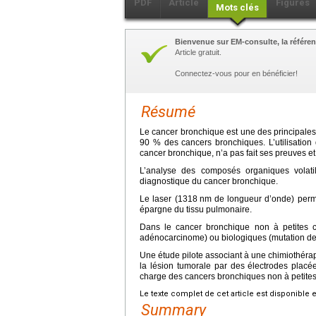
PDF
Article
Figures
Mots clés
Bienvenue sur EM-consulte, la référen
Article gratuit.
Connectez-vous pour en bénéficier!
Résumé
Le cancer bronchique est une des principale
90 % des cancers bronchiques. L’utilisatio
cancer bronchique, n’a pas fait ses preuves e
L’analyse des composés organiques volati
diagnostique du cancer bronchique.
Le laser (1318
nm de longueur d’onde) perme
épargne du tissu pulmonaire.
Dans le cancer bronchique non à petites ce
adénocarcinome) ou biologiques (mutation de 
Une étude pilote associant à une chimiothérapi
la lésion tumorale par des électrodes placée
charge des cancers bronchiques non à petites
Le texte complet de cet article est disponible 
Summary