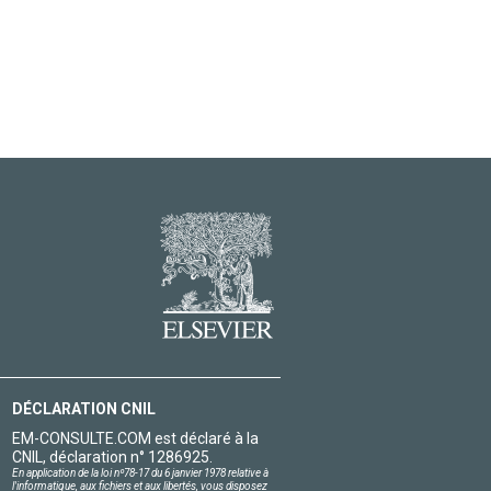
DÉCLARATION CNIL
EM-CONSULTE.COM est déclaré à la
CNIL, déclaration n° 1286925.
En application de la loi nº78-17 du 6 janvier 1978 relative à
l'informatique, aux fichiers et aux libertés, vous disposez