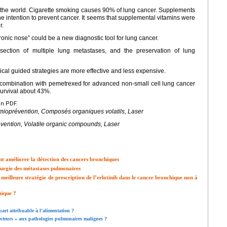
in the world. Cigarette smoking causes 90% of lung cancer. Supplements
e intention to prevent cancer. It seems that supplemental vitamins were
r.
onic nose” could be a new diagnostic tool for lung cancer.
section of multiple lung metastases, and the preservation of lung
ogical guided strategies are more effective and less expensive.
in combination with pemetrexed for advanced non-small cell lung cancer
survival about 43%.
en PDF.
imioprévention, Composés organiques volatils, Laser
vention, Volatile organic compounds, Laser
 améliorer la détection des cancers bronchiques
urgie des métastases pulmonaires
a meilleure stratégie de prescription de l’erlotinib dans le cancer bronchique non à
hique ?
art attribuable à l’alimentation ?
tecteurs » aux pathologies pulmonaires malignes ?