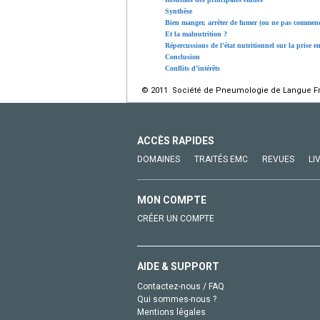
Synthèse
Bien manger, arrêter de fumer (ou ne pas commence
Et la malnutrition ?
Répercussions de l’état nutritionnel sur la prise 
Conclusion
Conflits d’intérêts
© 2011 Société de Pneumologie de Langue Fran
ACCÈS RAPIDES
DOMAINES
TRAITÉS EMC
REVUES
LI
MON COMPTE
CRÉER UN COMPTE
AIDE & SUPPORT
Contactez-nous / FAQ
Qui sommes-nous ?
Mentions légales