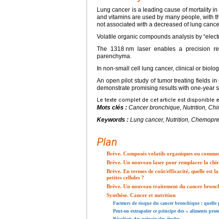
Lung cancer is a leading cause of mortality 
and vitamins are used by many people, with th
not associated with a decreased of lung cance
Volatile organic compounds analysis by “electr
The 1318
nm laser enables a precision re
parenchyma.
In non-small cell lung cancer, clinical or biol
An open pilot study of tumor treating fields 
demonstrate promising results with one-year 
Le texte complet de cet article est disponible 
Mots clés :
Cancer bronchique, Nutrition, Ch
Keywords :
Lung cancer, Nutrition, Chemopre
Plan
Brève. Composés volatils organiques ou comment
Brève. Un nouveau laser pour remplacer la chir
Brève. En termes de coût/efficacité, quelle est l
petites cellules ?
Brève. Un nouveau traitement du cancer bronc
Synthèse. Cancer et nutrition
Facteurs de risque du cancer bronchique : quelle p
Peut-on extrapoler ce principe des « aliments pro
Résultats des principales études