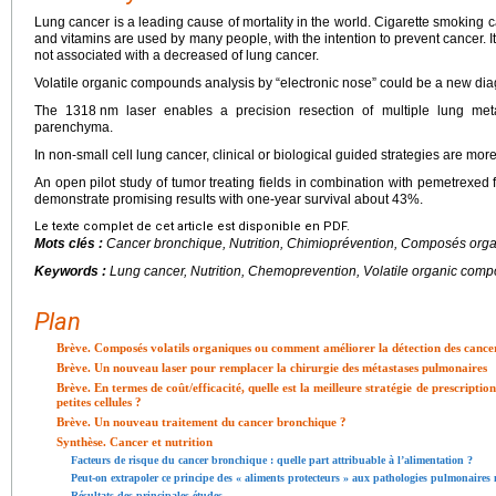
Lung cancer is a leading cause of mortality in the world. Cigarette smokin
and vitamins are used by many people, with the intention to prevent cancer. 
not associated with a decreased of lung cancer.
Volatile organic compounds analysis by “electronic nose” could be a new diagn
The 1318
nm laser enables a precision resection of multiple lung met
parenchyma.
In non-small cell lung cancer, clinical or biological guided strategies are mor
An open pilot study of tumor treating fields in combination with pemetrexed
demonstrate promising results with one-year survival about 43%.
Le texte complet de cet article est disponible en PDF.
Mots clés :
Cancer bronchique, Nutrition, Chimioprévention, Composés organ
Keywords :
Lung cancer, Nutrition, Chemoprevention, Volatile organic com
Plan
Brève. Composés volatils organiques ou comment améliorer la détection des cance
Brève. Un nouveau laser pour remplacer la chirurgie des métastases pulmonaires
Brève. En termes de coût/efficacité, quelle est la meilleure stratégie de prescriptio
petites cellules ?
Brève. Un nouveau traitement du cancer bronchique ?
Synthèse. Cancer et nutrition
Facteurs de risque du cancer bronchique : quelle part attribuable à l’alimentation ?
Peut-on extrapoler ce principe des « aliments protecteurs » aux pathologies pulmonaires
Résultats des principales études