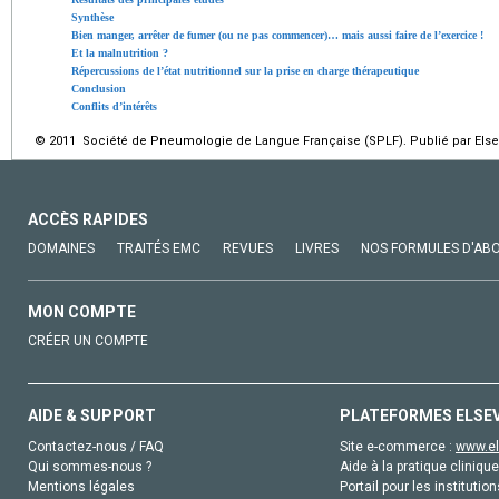
Synthèse
Bien manger, arrêter de fumer (ou ne pas commencer)… mais aussi faire de l’exercice !
Et la malnutrition ?
Répercussions de l’état nutritionnel sur la prise en charge thérapeutique
Conclusion
Conflits d’intérêts
© 2011 Société de Pneumologie de Langue Française (SPLF). Publié par Elsev
ACCÈS RAPIDES
DOMAINES
TRAITÉS EMC
REVUES
LIVRES
NOS FORMULES D'AB
MON COMPTE
CRÉER UN COMPTE
AIDE & SUPPORT
PLATEFORMES ELSE
Contactez-nous / FAQ
Site e-commerce :
www.el
Qui sommes-nous ?
Aide à la pratique clinique
Mentions légales
Portail pour les institution