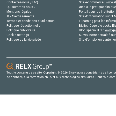
Contactez-nous / FAQ
Site e-commerce :
www.el
Qui sommes-nous ?
Aide à la pratique clinique
Mentions légales
Portail pour les institution
© - Avertissements
Site d'information sur l'E
Termes et conditions d'utilisation
E-learning pour les infirmi
Politique rédactionnelle
Bibliothèque d'e-books Els
Politique publicitaire
Blog special IFSI :
www.gen
Cookie settings
Suivez notre actualité sur
Politique de la vie privée
Site d'emploi en santé :
e
Tout le contenu de ce site: Copyright © 2026 Elsevier, ses concédants de licence e
de données, a la formation en IA et aux technologies similaires. Pour tout con