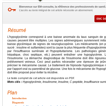
Bienvenue sur EM-consulte, la référence des professionnels de santé.
L’accès au texte intégral de cet article nécessite un abonnement.
EMC D
Résumé
L'hypoglycémie correspond à une baisse anormale du taux sanguin de 
causes peuvent être multiples. Les signes adrénergiques surviennent initia
baisse glycémique de signes de neuroglucopénie. Les médicaments (en par
sucré : insuline et sulfamides) sont la cause la plus fréquente d'hypoglycé
par l'insuffisance surrénale et l'hypopituitarisme. Les pathologies génér
hépatique, choc septique, etc.) peuvent entraîner une hypoglycémie. 
l'insulinome. La démarche diagnostique de l'insulinome doit être rigoure
prélèvement veineux. Ceci peut parfois nécessiter une épreuve de jeûn
préciser le mécanisme causal. Le traitement de l'épisode hypoglycémique r
par l'apport oral ou parentéral de glucose. Une fois le mécanisme de l'hypogl
doit être proposé pour éviter la récidive.
Le texte complet de cet article est disponible en PDF.
Mots clés :
Hypoglycémie, Insulinome, Insuline, C-peptide, Insuffisance surr
Plan
Introduction
Diagnostic