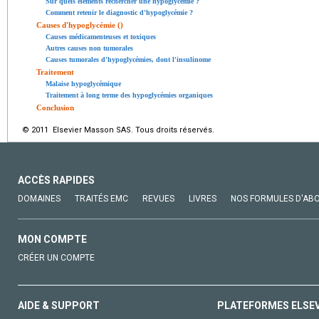
Sur quels éléments rechercher une hypoglycémie ?
Comment retenir le diagnostic d'hypoglycémie ?
Causes d'hypoglycémie ()
Causes médicamenteuses et toxiques
Autres causes non tumorales
Causes tumorales d'hypoglycémies, dont l'insulinome
Traitement
Malaise hypoglycémique
Traitement à long terme des hypoglycémies organiques
Conclusion
© 2011 Elsevier Masson SAS. Tous droits réservés.
ACCÈS RAPIDES
DOMAINES
TRAITÉS EMC
REVUES
LIVRES
NOS FORMULES D'AB
MON COMPTE
CRÉER UN COMPTE
AIDE & SUPPORT
PLATEFORMES ELSE