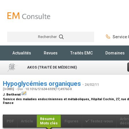
Rechercher
Service C
Rechercher
Actualités
Revues
Traités EMC
Domaines
AKOS (TRAITÉ DE MÉDECINE)
Hypoglycémies organiques
- 24/02/11
[3-0885] - Doi : 10.1016/S1634-6939(11)49760-X
J. Bertherat
Service des maladies endocriniennes et métaboliques, Hôpital Cochin, 27, rue 
France
Résumé
Arbr
PDF
Article
Figures
Testez-vous
Mots clés
déci