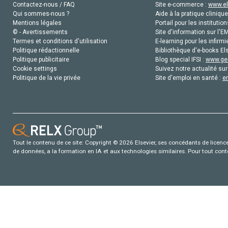
Contactez-nous / FAQ
Site e-commerce :
www.el
Qui sommes-nous ?
Aide à la pratique clinique
Mentions légales
Portail pour les institution
© - Avertissements
Site d'information sur l'E
Termes et conditions d'utilisation
E-learning pour les infirmi
Politique rédactionnelle
Bibliothèque d'e-books Els
Politique publicitaire
Blog special IFSI :
www.gen
Cookie settings
Suivez notre actualité sur
Politique de la vie privée
Site d'emploi en santé :
e
Tout le contenu de ce site: Copyright © 2026 Elsevier, ses concédants de licence e
de données, a la formation en IA et aux technologies similaires. Pour tout con