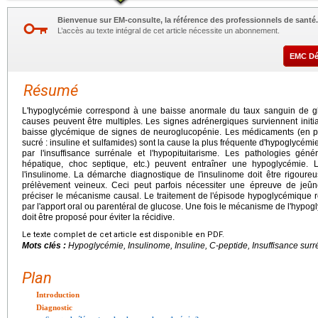
Bienvenue sur EM-consulte, la référence des professionnels de santé.
L’accès au texte intégral de cet article nécessite un abonnement.
EMC D
Résumé
L'hypoglycémie correspond à une baisse anormale du taux sanguin de 
causes peuvent être multiples. Les signes adrénergiques surviennent initia
baisse glycémique de signes de neuroglucopénie. Les médicaments (en par
sucré : insuline et sulfamides) sont la cause la plus fréquente d'hypoglycé
par l'insuffisance surrénale et l'hypopituitarisme. Les pathologies génér
hépatique, choc septique, etc.) peuvent entraîner une hypoglycémie. 
l'insulinome. La démarche diagnostique de l'insulinome doit être rigoure
prélèvement veineux. Ceci peut parfois nécessiter une épreuve de jeûn
préciser le mécanisme causal. Le traitement de l'épisode hypoglycémique r
par l'apport oral ou parentéral de glucose. Une fois le mécanisme de l'hypogl
doit être proposé pour éviter la récidive.
Le texte complet de cet article est disponible en PDF.
Mots clés :
Hypoglycémie, Insulinome, Insuline, C-peptide, Insuffisance surr
Plan
Introduction
Diagnostic