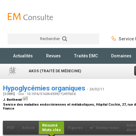
Rechercher
Service C
Rechercher
Actualités
Revues
Traités EMC
Domaines
AKOS (TRAITÉ DE MÉDECINE)
Hypoglycémies organiques
- 24/02/11
[3-0885] - Doi : 10.1016/S1634-6939(11)49760-X
J. Bertherat
Service des maladies endocriniennes et métaboliques, Hôpital Cochin, 27, rue 
France
Résumé
Arbr
PDF
Article
Figures
Testez-vous
Mots clés
déci