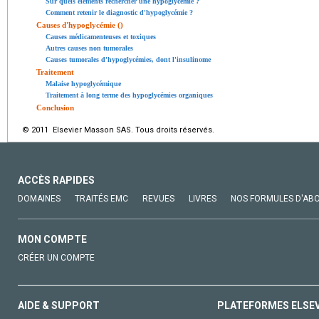
Sur quels éléments rechercher une hypoglycémie ?
Comment retenir le diagnostic d'hypoglycémie ?
Causes d'hypoglycémie ()
Causes médicamenteuses et toxiques
Autres causes non tumorales
Causes tumorales d'hypoglycémies, dont l'insulinome
Traitement
Malaise hypoglycémique
Traitement à long terme des hypoglycémies organiques
Conclusion
© 2011 Elsevier Masson SAS. Tous droits réservés.
ACCÈS RAPIDES
DOMAINES
TRAITÉS EMC
REVUES
LIVRES
NOS FORMULES D'AB
MON COMPTE
CRÉER UN COMPTE
AIDE & SUPPORT
PLATEFORMES ELSE