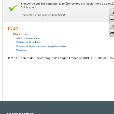
Bienvenue sur EM-consulte, la référence des professionnels de santé.
Article gratuit.
c
Connectez-vous pour en bénéficier!
vo
Plan
co
Observation
Motif de consultation
Histoire de la maladie
Examen clinique et examens complémentaires
Évolution
© 2011 Société de Pneumologie de Langue Française (SPLF). Publié par Elsev