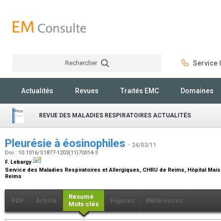
Rechercher
Service C
Rechercher
Actualités
Revues
Traités EMC
Domaines
REVUE DES MALADIES RESPIRATOIRES ACTUALITÉS
Pleurésie à éosinophiles
- 24/03/11
Doi : 10.1016/S1877-1203(11)70014-3
F. Lebargy
Service des Maladies Respiratoires et Allergiques, CHRU de Reims, Hôpital Mais
Reims
Résumé
PDF
Article
Figures
Références
Mots clés