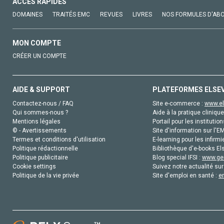
ACCÈS RAPIDES
DOMAINES
TRAITÉS EMC
REVUES
LIVRES
NOS FORMULES D'AB
MON COMPTE
CRÉER UN COMPTE
AIDE & SUPPORT
PLATEFORMES ELSE
Contactez-nous / FAQ
Site e-commerce :
www.el
Qui sommes-nous ?
Aide à la pratique clinique
Mentions légales
Portail pour les institution
© - Avertissements
Site d'information sur l'E
Termes et conditions d'utilisation
E-learning pour les infirmi
Politique rédactionnelle
Bibliothèque d'e-books Els
Politique publicitaire
Blog special IFSI :
www.gen
Cookie settings
Suivez notre actualité sur
Politique de la vie privée
Site d'emploi en santé :
e