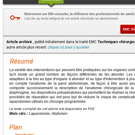
Bienvenue sur EM-consulte, la référence des professionnels de santé.
L’accès au texte intégral de cet article nécessite un abonnement.
EMC D
Article archivé
, publié initialement dans le traité EMC
Techniques chirurgica
autre article plus récent:
cliquez ici pour y accéder
Résumé
La variété des interventions qui peuvent être pratiquées sur les organes con
qu'il existe un grand nombre de façons différentes de les aborder. Les d
adaptées à la fois au type d'organe à aborder et au type d'intervention à pr
en compte l'anatomie de la paroi abdominale, de façon à être aussi peu
comporte successivement la description de l'anatomie chirurgicale de la
diaphragme, les dispositions préopératoires qui permettent de réaliser la chir
procédés de réparation qui ont pour but de réduire le risque de complicatio
laparotomies utilisés en chirurgie programmée.
Le texte complet de cet article est disponible en PDF.
Mots clés :
Laparotomie, Abdomen
Plan
Introduction