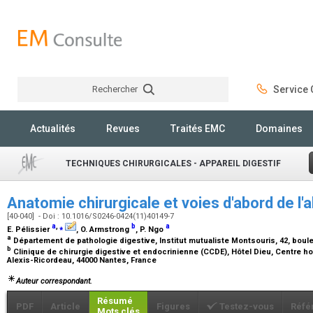
Rechercher
Service C
Rechercher
Actualités
Revues
Traités EMC
Domaines
TECHNIQUES CHIRURGICALES - APPAREIL DIGESTIF
Anatomie chirurgicale et voies d'abord de 
[40-040] - Doi : 10.1016/S0246-0424(11)40149-7
a
,
⁎
b
a
E. Pélissier
, O. Armstrong
, P. Ngo
a
Département de pathologie digestive, Institut mutualiste Montsouris, 42, boul
b
Clinique de chirurgie digestive et endocrinienne (CCDE), Hôtel Dieu, Centre hos
Alexis-Ricordeau, 44000 Nantes, France
Auteur correspondant.
Résumé
PDF
Article
Figures
Testez-vous
Réfé
Mots clés