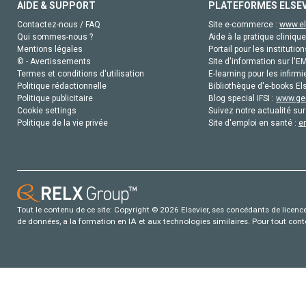
AIDE & SUPPORT
PLATEFORMES ELSE
Contactez-nous / FAQ
Site e-commerce :
www.el
Qui sommes-nous ?
Aide à la pratique clinique
Mentions légales
Portail pour les institution
© - Avertissements
Site d'information sur l'E
Termes et conditions d'utilisation
E-learning pour les infirmi
Politique rédactionnelle
Bibliothèque d'e-books Els
Politique publicitaire
Blog special IFSI :
www.gen
Cookie settings
Suivez notre actualité sur
Politique de la vie privée
Site d'emploi en santé :
e
Tout le contenu de ce site: Copyright © 2026 Elsevier, ses concédants de licence e
de données, a la formation en IA et aux technologies similaires. Pour tout con