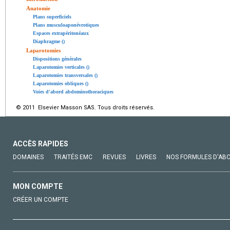
Anatomie
Plans superficiels
Plans musculoaponévrotiques
Espaces extrapéritonéaux
Diaphragme ()
Laparotomies
Dispositions générales
Laparotomies verticales ()
Laparotomies transversales ()
Laparotomies obliques ()
Voies d'abord abdominothoraciques
© 2011 Elsevier Masson SAS. Tous droits réservés.
ACCÈS RAPIDES
DOMAINES
TRAITÉS EMC
REVUES
LIVRES
NOS FORMULES D'AB
MON COMPTE
CRÉER UN COMPTE