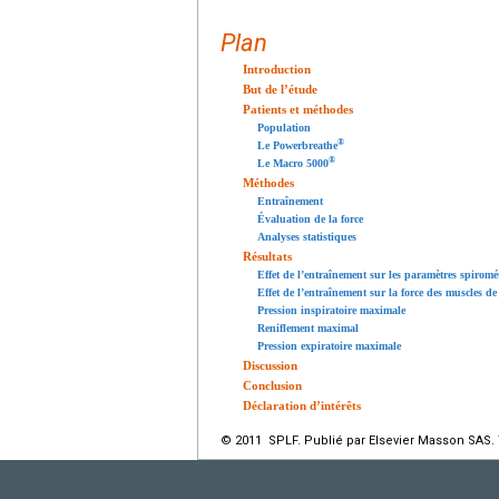
Plan
Introduction
But de l’étude
Patients et méthodes
Population
®
Le Powerbreathe
®
Le Macro 5000
Méthodes
Entraînement
Évaluation de la force
Analyses statistiques
Résultats
Effet de l’entraînement sur les paramètres spiromé
Effet de l’entraînement sur la force des muscles de
Pression inspiratoire maximale
Reniflement maximal
Pression expiratoire maximale
Discussion
Conclusion
Déclaration d’intérêts
© 2011 SPLF. Publié par Elsevier Masson SAS. 