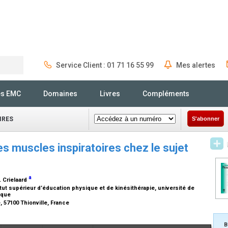
Service Client : 01 71 16 55 99
Mes alertes
Rechercher
és EMC
Domaines
Livres
Compléments
IRES
S'abonner
s muscles inspiratoires chez le sujet
a
. Crielaard
tut supérieur d’éducation physique et de kinésithérapie, université de
gique
 57100 Thionville, France
B