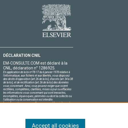
DÉCLARATION CNIL
EM-CONSULTE.COM est déclaré à la
CNIL, déclaration n° 1286925.
En application de la loi nº78-17 du 6 janvier 1978 relative à
l'informatique, aux fichiers et aux libertés, vous disposez
des droits d'opposition (art.26 de la loi), d'accès (art.34 à 38
de la loi), et de rectification (art.36 de la loi) des données
vous concernant. Ainsi, vous pouvez exiger que soient
rectifiées, complétées, clarifiées, mises à jour ou effacées
les informations vous concernant qui sont inexactes,
incomplètes, équivoques, périmées ou dont la collecte ou
l'utilisation ou la conservation est interdite.
Les informations personnelles concernant les visiteurs de
notre site, y compris leur identité, sont confidentielles.
Le responsable du site s'engage sur l'honneur à respecter
les conditions légales de confidentialité applicables en
France et à ne pas divulguer ces informations à des tiers.
Accept all cookies