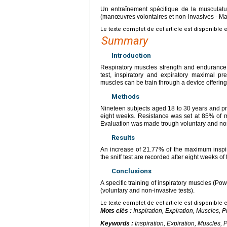
Un entraînement spécifique de la musculatu
(manœuvres volontaires et non-invasives - M
Le texte complet de cet article est disponible 
Summary
Introduction
Respiratory muscles strength and endurance i
test, inspiratory and expiratory maximal pr
muscles can be train through a device offering
Methods
Nineteen subjects aged 18 to 30 years and pra
eight weeks. Resistance was set at 85% of m
Evaluation was made trough voluntary and n
Results
An increase of 21.77% of the maximum inspi
the sniff test are recorded after eight weeks of 
Conclusions
A specific training of inspiratory muscles (Po
(voluntary and non-invasive tests).
Le texte complet de cet article est disponible 
Mots clés :
Inspiration, Expiration, Muscles, 
Keywords :
Inspiration, Expiration, Muscles, 