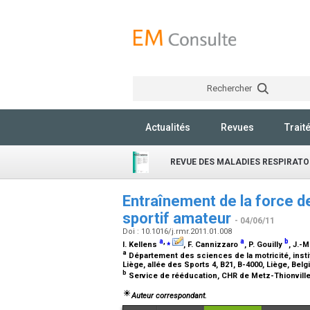
Rechercher
Actualités
Revues
Trait
REVUE DES MALADIES RESPIRATO
Entraînement de la force de
sportif amateur
- 04/06/11
Doi : 10.1016/j.rmr.2011.01.008
a
,
⁎
a
b
I. Kellens
, F. Cannizzaro
, P. Gouilly
, J.-M
a
Département des sciences de la motricité, insti
Liège, allée des Sports 4, B21, B-4000, Liège, Bel
b
Service de rééducation, CHR de Metz-Thionville,
Auteur correspondant.