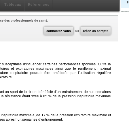
p
Tableaux
Références
ce des professionnels de santé.
connectez-vous
ou
créez un compte
t susceptibles d’influencer certaines performances sportives. Outre la
ratoires et expiratoires maximales ainsi que le reniflement maximal
ture respiratoire pourrait être améliorée par l’utilisation régulière
iratoire.
ant un sport de loisir ont bénéficié d’un entraînement de huit semaines
, la résistance étant fixée à 85 % de la pression inspiratoire maximale
nspiratoire maximale, de 17 % de la pression expiratoire maximale et
tées après huit semaines d’entraînement.