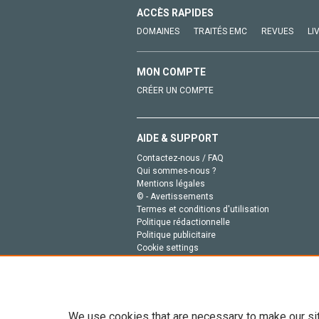
ACCÈS RAPIDES
DOMAINES
TRAITÉS EMC
REVUES
LI
MON COMPTE
CRÉER UN COMPTE
AIDE & SUPPORT
Contactez-nous / FAQ
Qui sommes-nous ?
Mentions légales
© - Avertissements
Termes et conditions d'utilisation
Politique rédactionnelle
Politique publicitaire
Cookie settings
Politique de la vie privée
We use cookies that are necessary to make our si