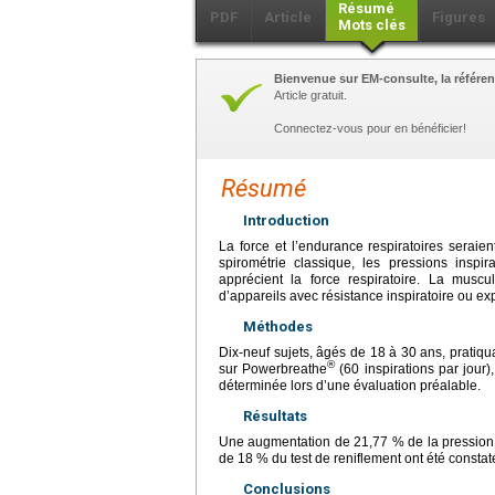
Résumé
PDF
Article
Figures
Mots clés
Bienvenue sur EM-consulte, la référen
Article gratuit.
Connectez-vous pour en bénéficier!
Résumé
Introduction
La force et l’endurance respiratoires seraien
spirométrie classique, les pressions inspi
apprécient la force respiratoire. La muscula
d’appareils avec résistance inspiratoire ou exp
Méthodes
Dix-neuf sujets, âgés de 18 à 30
ans, pratiqu
®
sur Powerbreathe
(60 inspirations par jour)
déterminée lors d’une évaluation préalable.
Résultats
Une augmentation de 21,77 % de la pression i
de 18 % du test de reniflement ont été consta
Conclusions