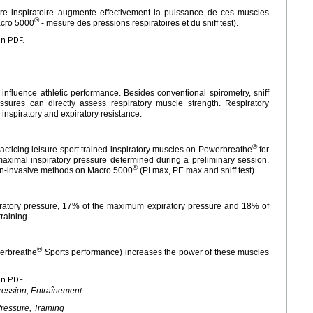
re inspiratoire augmente effectivement la puissance de ces muscles
®
acro 5000
- mesure des pressions respiratoires et du sniff test).
en PDF.
nfluence athletic performance. Besides conventional spirometry, sniff
essures can directly assess respiratory muscle strength. Respiratory
 inspiratory and expiratory resistance.
®
cticing leisure sport trained inspiratory muscles on Powerbreathe
for
aximal inspiratory pressure determined during a preliminary session.
®
on-invasive methods on Macro 5000
(PI max, PE max and sniff test).
ratory pressure, 17% of the maximum expiratory pressure and 18% of
training.
®
werbreathe
Sports performance) increases the power of these muscles
en PDF.
Pression, Entraînement
Pressure, Training