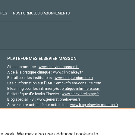
VRES
NOS FORMULES D'ABONNEMENTS
PLATEFORMES ELSEVIER MASSON
Site e-commerce :
www.elsevier-masson.fr
Aide à la pratique clinique :
www.clinicalkey.fr
Portail pour les institutions :
www.em-premium.com
Site d'information sur l'EMC :
emc-info.em-consulte.com
E-learning pour les infirmier(e)s :
pratique-infirmiere.com
Bibliothèque d'e-books Elsevier :
www.elsevierelibrary.fr
Blog special IFSI :
www.generationelsevier.fr
Suivez notre actualité sur notre blog :
www.blog-elsevier-masson.fr
Site d'emploi en santé :
emploisante.com
te work. We may also use additional cookies to