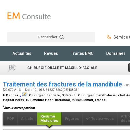
Rechercher
Service C
Rechercher
Actualités
Revues
Traités EMC
Domaines
CHIRURGIE ORALE ET MAXILLO-FACIALE
Traitement des fractures de la mandibule
- 0
[22-070-A-13] - Doi : 10.1016/S1637-5262(05)43895-1
F. Denhez
⁎
:
Chirurgien dentiste
, O. Giraud :
Chirurgien maxillo-facial, chef d
Hôpital Percy, 101, avenue Henri-Barbusse, 92140 Clamart, France
*
Auteur correspondant.
Résumé
Arbr
PDF
Article
Figures
Testez-vous
Mots clés
déci