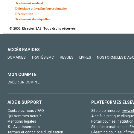
Traitement médical
Diététique et hygiène buccodentaire
Rééducation
Traitement des séquelles
© 2005 Elsevier SAS. Tous droits réservés.
ACCÈS RAPIDES
DOMAINES
TRAITÉS EMC
REVUES
LIVRES
NOS FORMULES D'AB
MON COMPTE
CRÉER UN COMPTE
AIDE & SUPPORT
PLATEFORMES ELSE
Contactez-nous / FAQ
Site e-commerce :
www.el
Qui sommes-nous ?
Aide à la pratique clinique
Mentions légales
Portail pour les institution
© - Avertissements
Site d'information sur l'E
Termes et conditions d'utilisation
E-learning pour les infirmi