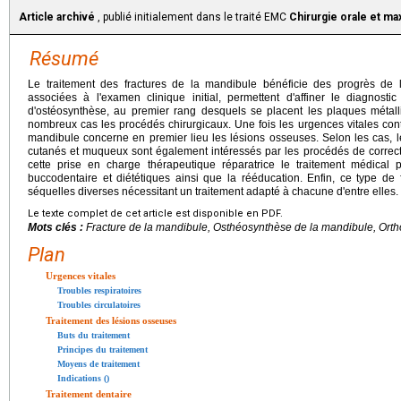
Article archivé
, publié initialement dans le traité EMC
Chirurgie orale et max
Résumé
Le traitement des fractures de la mandibule bénéficie des progrès de 
associées à l'examen clinique initial, permettent d'affiner le diagnosti
d'ostéosynthèse, au premier rang desquels se placent les plaques métalli
nombreux cas les procédés chirurgicaux. Une fois les urgences vitales contr
mandibule concerne en premier lieu les lésions osseuses. Selon les cas, l
cutanés et muqueux sont également intéressés par les procédés de correct
cette prise en charge thérapeutique réparatrice le traitement médical 
buccodentaire et diététiques ainsi que la rééducation. Enfin, ce type de f
séquelles diverses nécessitant un traitement adapté à chacune d'entre elles.
Le texte complet de cet article est disponible en PDF.
Mots clés :
Fracture de la mandibule, Osthéosynthèse de la mandibule, Ort
Plan
Urgences vitales
Troubles respiratoires
Troubles circulatoires
Traitement des lésions osseuses
Buts du traitement
Principes du traitement
Moyens de traitement
Indications ()
Traitement dentaire