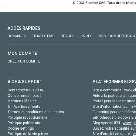
© 2003 Elsevier SAS. Tous droits réserv
ACCÈS RAPIDES
DOMAINES
TRAITÉS EMC
REVUES
LIVRES
NOS FORMULES D'AB
MON COMPTE
CRÉER UN COMPTE
AIDE & SUPPORT
PLATEFORMES ELSE
Contactez-nous / FAQ
Site e-commerce :
www.el
Qui sommes-nous ?
Aide à la pratique clinique
Mentions légales
Portail pour les institution
© - Avertissements
Site d'information sur l'E
Termes et conditions d'utilisation
E-learning pour les infirmi
Politique rédactionnelle
Bibliothèque d'e-books Els
Politique publicitaire
Blog special IFSI :
www.gen
Cookie settings
Suivez notre actualité sur
Politique de la vie privée
Site d'emploi en santé :
e