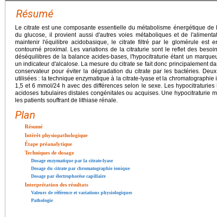
Résumé
Le citrate est une composante essentielle du métabolisme énergétique de la
du glucose, il provient aussi d'autres voies métaboliques et de l'alimenta
maintenir l'équilibre acidobasique, le citrate filtré par le glomérule est
contourné proximal. Les variations de la citraturie sont le reflet des besoins
déséquilibres de la balance acides-bases, l'hypocitraturie étant un marqueur
un indicateur d'alcalose. La mesure du citrate se fait donc principalement dans 
conservateur pour éviter la dégradation du citrate par les bactéries. De
utilisées : la technique enzymatique à la citrate-lyase et la chromatographie 
1,5 et 6 mmol/24 h avec des différences selon le sexe. Les hypocitraturies
acidoses tubulaires distales congénitales ou acquises. Une hypocitraturi
les patients souffrant de lithiase rénale.
Plan
Résumé
Intérêt physiopathologique
Étape préanalytique
Techniques de dosage
Dosage enzymatique par la citrate-lyase
Dosage du citrate par chromatographie ionique
Dosage par électrophorèse capillaire
Interprétation des résultats
Valeurs de référence et variations physiologiques
Pathologie