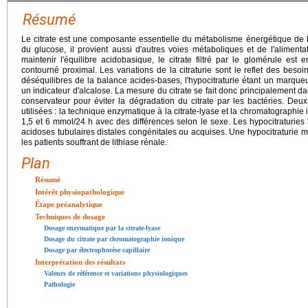
Résumé
Le citrate est une composante essentielle du métabolisme énergétique de la
du glucose, il provient aussi d'autres voies métaboliques et de l'alimenta
maintenir l'équilibre acidobasique, le citrate filtré par le glomérule est
contourné proximal. Les variations de la citraturie sont le reflet des besoins
déséquilibres de la balance acides-bases, l'hypocitraturie étant un marqueur
un indicateur d'alcalose. La mesure du citrate se fait donc principalement dans 
conservateur pour éviter la dégradation du citrate par les bactéries. De
utilisées : la technique enzymatique à la citrate-lyase et la chromatographie 
1,5 et 6 mmol/24 h avec des différences selon le sexe. Les hypocitraturies
acidoses tubulaires distales congénitales ou acquises. Une hypocitraturi
les patients souffrant de lithiase rénale.
Plan
Résumé
Intérêt physiopathologique
Étape préanalytique
Techniques de dosage
Dosage enzymatique par la citrate-lyase
Dosage du citrate par chromatographie ionique
Dosage par électrophorèse capillaire
Interprétation des résultats
Valeurs de référence et variations physiologiques
Pathologie