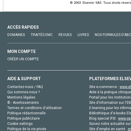
© 2003 Elsevier SAS. Tous droits réserv
ACCÈS RAPIDES
DOMAINES
TRAITÉS EMC
REVUES
LIVRES
NOS FORMULES D'AB
MON COMPTE
CRÉER UN COMPTE
AIDE & SUPPORT
PLATEFORMES ELSE
Contactez-nous / FAQ
Site e-commerce :
www.el
Qui sommes-nous ?
Aide à la pratique clinique
Mentions légales
Portail pour les institution
© - Avertissements
Site d'information sur l'E
Termes et conditions d'utilisation
E-learning pour les infirmi
Politique rédactionnelle
Bibliothèque d'e-books Els
Politique publicitaire
Blog special IFSI :
www.gen
Cookie settings
Suivez notre actualité sur
Politique de la vie privée
Site d'emploi en santé :
e