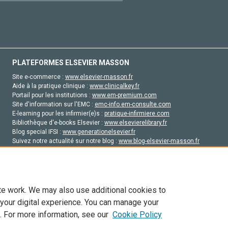
PLATEFORMES ELSEVIER MASSON
Site e-commerce :
www.elsevier-masson.fr
Aide à la pratique clinique :
www.clinicalkey.fr
Portail pour les institutions :
www.em-premium.com
Site d'information sur l'EMC :
emc-info.em-consulte.com
E-learning pour les infirmier(e)s :
pratique-infirmiere.com
Bibliothèque d'e-books Elsevier :
www.elsevierelibrary.fr
Blog special IFSI :
www.generationelsevier.fr
Suivez notre actualité sur notre blog :
www.blog-elsevier-masson.fr
Site d'emploi en santé :
emploisante.com
te work. We may also use additional cookies to
 your digital experience. You can manage your
. For more information, see our
Cookie Policy
vier, ses concédants de licence et ses contributeurs. Tout les droits sont réservés, y 
ogies similaires. Pour tout contenu en libre accès, les conditions de licence Creati