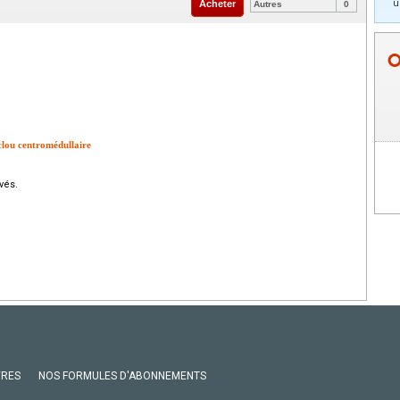
u
Acheter
Autres
0
 clou centromédullaire
vés.
VRES
NOS FORMULES D'ABONNEMENTS