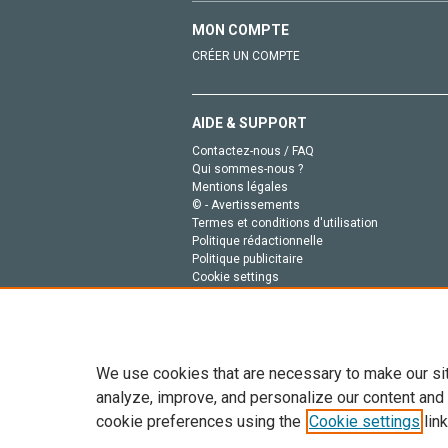
MON COMPTE
CRÉER UN COMPTE
AIDE & SUPPORT
Contactez-nous / FAQ
Qui sommes-nous ?
Mentions légales
© - Avertissements
Termes et conditions d'utilisation
Politique rédactionnelle
Politique publicitaire
Cookie settings
Politique de la vie privée
We use cookies that are necessary to make our si
analyze, improve, and personalize our content and
cookie preferences using the
Cookie settings
link
Tout le contenu de ce site: Copyright © 2026 Else
de données, a la formation en IA et aux technol