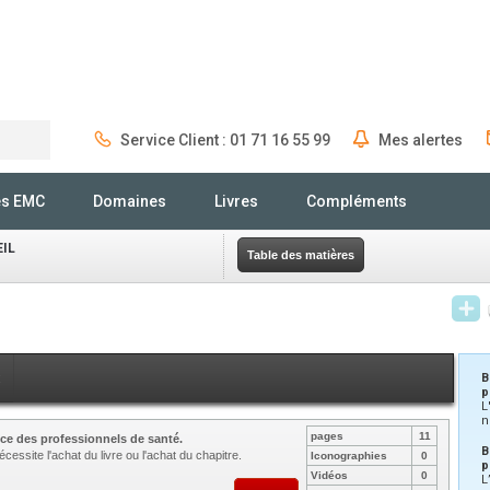
Service Client : 01 71 16 55 99
Mes alertes
Rechercher
és EMC
Domaines
Livres
Compléments
EIL
Table des matières
x
B
p
L
n
pages
11
ce des professionnels de santé.
B
cessite l'achat du livre ou l'achat du chapitre.
Iconographies
0
p
Vidéos
0
L