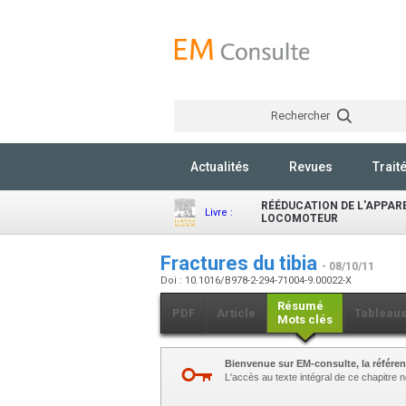
Rechercher
Actualités
Revues
Trait
RÉÉDUCATION DE L'APPAR
Livre :
LOCOMOTEUR
Fractures du tibia
- 08/10/11
Doi : 10.1016/B978-2-294-71004-9.00022-X
Résumé
PDF
Article
Tableau
Mots clés
Bienvenue sur EM-consulte, la référen
L'accès au texte intégral de ce chapitre né