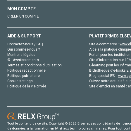
MON COMPTE
CRÉER UN COMPTE
AIDE & SUPPORT
PLATEFORMES ELSE
Contactez-nous / FAQ
Site e-commerce :
www.el
Qui sommes-nous ?
Aide à la pratique clinique
Mentions légales
Portail pour les institution
© - Avertissements
Site d'information sur l'E
Termes et conditions d'utilisation
E-learning pour les infirmi
Politique rédactionnelle
Bibliothèque d'e-books Els
Politique publicitaire
Blog special IFSI :
www.gen
Cookie settings
Suivez notre actualité sur
Politique de la vie privée
Site d'emploi en santé :
e
Tout le contenu de ce site: Copyright © 2026 Elsevier, ses concédants de licence e
de données, a la formation en IA et aux technologies similaires. Pour tout con