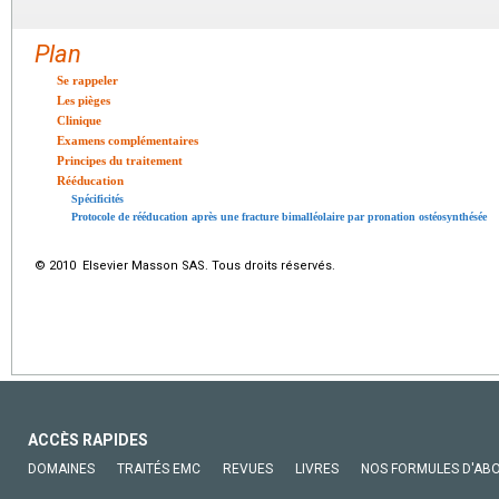
Plan
Se rappeler
Les pièges
Clinique
Examens complémentaires
Principes du traitement
Rééducation
Spécificités
Protocole de rééducation après une fracture bimalléolaire par pronation ostéosynthésée
© 2010 Elsevier Masson SAS. Tous droits réservés.
ACCÈS RAPIDES
DOMAINES
TRAITÉS EMC
REVUES
LIVRES
NOS FORMULES D'AB