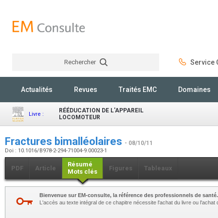
Rechercher
Service C
Rechercher
Actualités
Revues
Traités EMC
Domaines
RÉÉDUCATION DE L'APPAREIL
Livre :
LOCOMOTEUR
Fractures bimalléolaires
- 08/10/11
Doi : 10.1016/B978-2-294-71004-9.00023-1
Résumé
PDF
Article
Figures
Tableaux
Mots clés
Bienvenue sur EM-consulte, la référence des professionnels de santé.
L'accès au texte intégral de ce chapitre nécessite l'achat du livre ou l'achat 