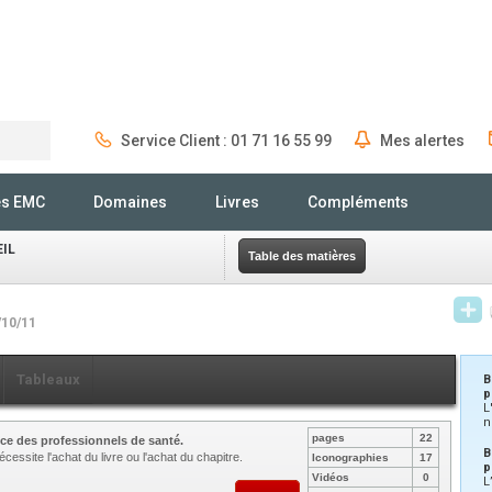
Service Client : 01 71 16 55 99
Mes alertes
Rechercher
és EMC
Domaines
Livres
Compléments
EIL
Table des matières
/10/11
Tableaux
B
p
L
n
pages
22
ce des professionnels de santé.
B
cessite l'achat du livre ou l'achat du chapitre.
Iconographies
17
p
Vidéos
0
L