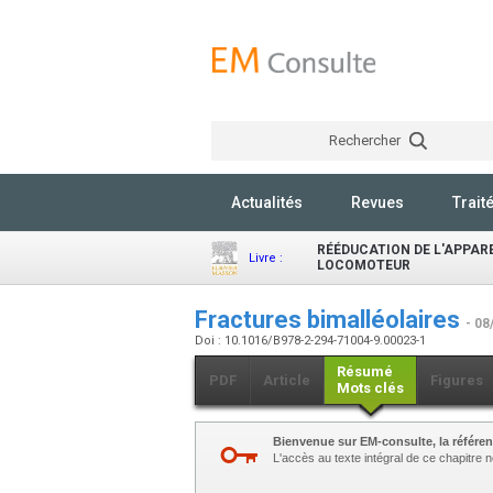
Rechercher
Actualités
Revues
Trait
RÉÉDUCATION DE L'APPAR
Livre :
LOCOMOTEUR
Fractures bimalléolaires
- 08
Doi : 10.1016/B978-2-294-71004-9.00023-1
Résumé
PDF
Article
Figures
Mots clés
Bienvenue sur EM-consulte, la référen
L'accès au texte intégral de ce chapitre né