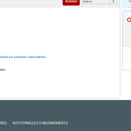
u
Acheter
Autres
0
éolaire par pronation ostéosynthésée
vés.
VRES
NOS FORMULES D'ABONNEMENTS