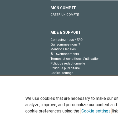
MON COMPTE
CRÉER UN COMPTE
AIDE & SUPPORT
Contactez-nous / FAQ
Qui sommes-nous ?
Mentions légales
© - Avertissements
Termes et conditions d'utilisation
Politique rédactionnelle
Politique publicitaire
Cookie settings
Politique de la vie privée
We use cookies that are necessary to make our si
analyze, improve, and personalize our content and
cookie preferences using the
Cookie settings
link
Tout le contenu de ce site: Copyright © 2026 Else
de données, a la formation en IA et aux technol