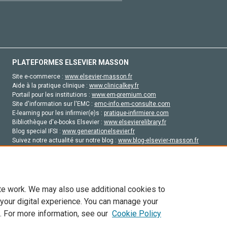
PLATEFORMES ELSEVIER MASSON
Site e-commerce :
www.elsevier-masson.fr
Aide à la pratique clinique :
www.clinicalkey.fr
Portail pour les institutions :
www.em-premium.com
Site d'information sur l'EMC :
emc-info.em-consulte.com
E-learning pour les infirmier(e)s :
pratique-infirmiere.com
Bibliothèque d'e-books Elsevier :
www.elsevierelibrary.fr
Blog special IFSI :
www.generationelsevier.fr
Suivez notre actualité sur notre blog :
www.blog-elsevier-masson.fr
Site d'emploi en santé :
emploisante.com
te work. We may also use additional cookies to
 your digital experience. You can manage your
. For more information, see our
Cookie Policy
vier, ses concédants de licence et ses contributeurs. Tout les droits sont réservés, y 
ogies similaires. Pour tout contenu en libre accès, les conditions de licence Creati