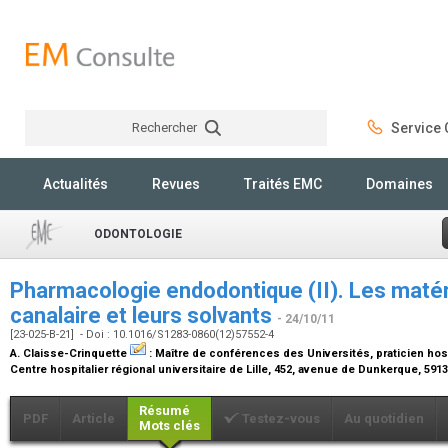
Rechercher
Service C
Rechercher
Actualités
Revues
Traités EMC
Domaines
ODONTOLOGIE
Pharmacologie endodontique (II). Les matér
canalaire et leurs solvants
- 24/10/11
[23-025-B-21] - Doi : 10.1016/S1283-0860(12)57552-4
A. Claisse-Crinquette
:
Maître de conférences des Universités, praticien hosp
Centre hospitalier régional universitaire de Lille, 452, avenue de Dunkerque, 59
Résumé
PDF
Article
Testez-vous
Au quotidien
Mots clés