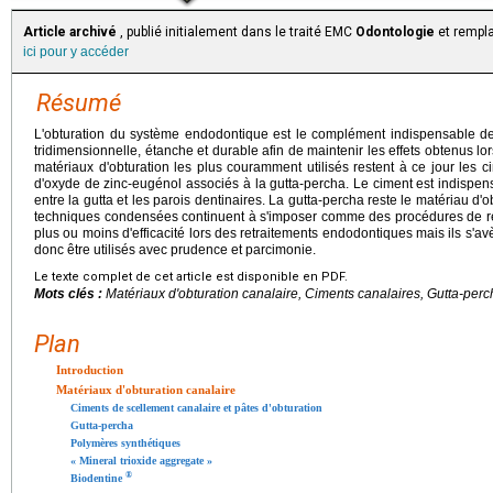
Article archivé
, publié initialement dans le traité EMC
Odontologie
et rempla
ici pour y accéder
Résumé
L'obturation du système endodontique est le complément indispensable de l
tridimensionnelle, étanche et durable afin de maintenir les effets obtenus l
matériaux d'obturation les plus couramment utilisés restent à ce jour les 
d'oxyde de zinc-eugénol associés à la gutta-percha. Le ciment est indispensab
entre la gutta et les parois dentinaires. La gutta-percha reste le matériau d'
techniques condensées continuent à s'imposer comme des procédures de réf
plus ou moins d'efficacité lors des retraitements endodontiques mais ils s'avère
donc être utilisés avec prudence et parcimonie.
Le texte complet de cet article est disponible en PDF.
Mots clés :
Matériaux d'obturation canalaire, Ciments canalaires, Gutta-perc
Plan
Introduction
Matériaux d'obturation canalaire
Ciments de scellement canalaire et pâtes d'obturation
Gutta-percha
Polymères synthétiques
« Mineral trioxide aggregate »
®
Biodentine