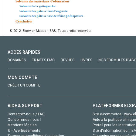
Solvants des matériaux d'obturation
Solvants de la gutta-percha
Solvants des pâtes à base d'eugénate
Solvants des pâtes à base de résine phénoplastes
Conclusion
© 2012 Elsevier Masson SAS. Tous droits réservés.
ACCÈS RAPIDES
DOMAINES
TRAITÉS EMC
REVUES
LIVRES
NOS FORMULES D'AB
MON COMPTE
CRÉER UN COMPTE
AIDE & SUPPORT
PLATEFORMES ELSE
Contactez-nous / FAQ
Site e-commerce :
www.el
Qui sommes-nous ?
Aide à la pratique clinique
Mentions légales
Portail pour les institution
© - Avertissements
Site d'information sur l'E
Termes et conditions d'utilisation
E-learning pour les infirmi