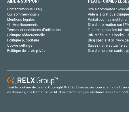
AIDE & SUPPORT
PLATEFORMES ELSE
Contactez-nous / FAQ
Site e-commerce :
www.el
Qui sommes-nous ?
Aide à la pratique clinique
Mentions légales
Portail pour les institution
© - Avertissements
Site d'information sur l'E
Termes et conditions d'utilisation
E-learning pour les infirmi
Politique rédactionnelle
Bibliothèque d'e-books Els
Politique publicitaire
Blog special IFSI :
www.gen
Cookie settings
Suivez notre actualité sur
Politique de la vie privée
Site d'emploi en santé :
e
Tout le contenu de ce site: Copyright © 2026 Elsevier, ses concédants de licence e
de données, a la formation en IA et aux technologies similaires. Pour tout con