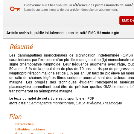
Bienvenue sur EM-consulte, la référence des professionnels de santé.
L’accès au texte intégral de cet article nécessite un abonnement.
EMC D
Article archivé
, publié initialement dans le traité EMC
Hématologie
Résumé
Les gammapathies monoclonales de signification indéterminée (GMSI)
caractérisées par l'existence d'un pic d'immunoglobuline (Ig) monoclonale sé
signe d'hémopathie lymphoïde. Leur fréquence augmente avec l'âge, tou
50
ans et 5 % de la population de plus de 70
ans. Le risque de progressio
lymphoprolifération maligne est de 1 % par an. Un taux de pic élevé au momen
un ratio de chaînes légères libres sériques anormal sont des facteurs pré
maligne. Les progrès des techniques étudiant l'oncogenèse molécula
plasmocytes) permettront peut-être de préciser quelles GMSI resteront b
transformeront en hémopathie maligne.
Le texte complet de cet article est disponible en PDF.
Mots clés :
Gammapathie monoclonale, GMSI, Myélome, Plasmocyte
Plan
Introduction
Définition. Incidence