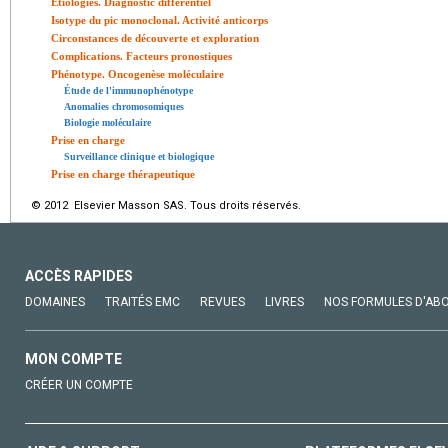
Étiologies. Diagnostic différentiel
Isotype du pic monoclonal. Activité anticorps
Circonstances de découverte et exploration
Complications. Facteurs pronostiques
Phénotype. Oncogenèse moléculaire
Étude de l'immunophénotype
Anomalies chromosomiques
Biologie moléculaire
Prise en charge
Surveillance clinique et biologique
Prise en charge thérapeutique
© 2012 Elsevier Masson SAS. Tous droits réservés.
ACCÈS RAPIDES
DOMAINES
TRAITÉS EMC
REVUES
LIVRES
NOS FORMULES D'AB
MON COMPTE
CRÉER UN COMPTE