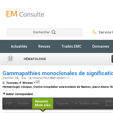
Rechercher
Service C
Rechercher
Actualités
Revues
Traités EMC
Domaines
HÉMATOLOGIE
Gammapathies monoclonales de significati
[13-014-F-10] - Doi : 10.1016/S1155-1984(12)55411-7
⁎
C. Touzeau, P. Moreau
Hématologie clinique, Centre hospitalier universitaire de Nantes, place Alexis-
Auteur correspondant.
Résumé
Arbr
PDF
Article
Figures
Testez-vous
Mots clés
déci