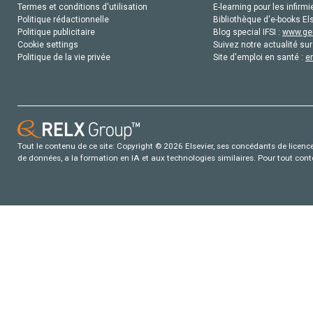
Termes et conditions d'utilisation
E-learning pour les infirmi
Politique rédactionnelle
Bibliothèque d'e-books Els
Politique publicitaire
Blog special IFSI :
www.gen
Cookie settings
Suivez notre actualité sur
Politique de la vie privée
Site d'emploi en santé :
e
Tout le contenu de ce site: Copyright © 2026 Elsevier, ses concédants de licence e
de données, a la formation en IA et aux technologies similaires. Pour tout con