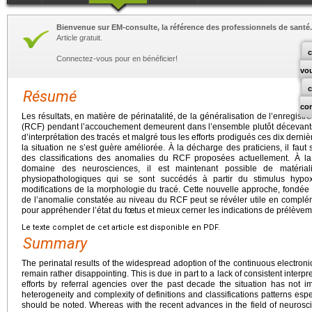
Bienvenue sur EM-consulte, la référence des professionnels de santé.
Article gratuit.
c
Connectez-vous pour en bénéficier!
vo
Résumé
co
Les résultats, en matière de périnatalité, de la généralisation de l’enregis
(RCF) pendant l’accouchement demeurent dans l’ensemble plutôt décevants.
d’interprétation des tracés et malgré tous les efforts prodigués ces dix dern
la situation ne s’est guère améliorée. À la décharge des praticiens, il faut 
des classifications des anomalies du RCF proposées actuellement. À la
domaine des neurosciences, il est maintenant possible de matérial
physiopathologiques qui se sont succédés à partir du stimulus hypo
modifications de la morphologie du tracé. Cette nouvelle approche, fondé
de l’anomalie constatée au niveau du RCF peut se révéler utile en complé
pour appréhender l’état du fœtus et mieux cerner les indications de prélèvem
Le texte complet de cet article est disponible en PDF.
Summary
The perinatal results of the widespread adoption of the continuous electronic
remain rather disappointing. This is due in part to a lack of consistent interpre
efforts by referral agencies over the past decade the situation has not im
heterogeneity and complexity of definitions and classifications patterns esp
should be noted. Whereas with the recent advances in the field of neuroscie