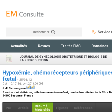
Rechercher
Service C
Rechercher
Actualités
Revues
Traités EMC
Domaines
JOURNAL DE GYNÉCOLOGIE OBSTÉTRIQUE ET BIOLOGIE DE
LA REPRODUCTION
Hypoxémie, chémorécepteurs périphériques
fœtal
- 25/01/12
Doi : 10.1016/j.jgyn.2011.06.005
J.-F. Secourgeon
Service d’obstétrique, pôle femme-mère-enfant, centre hospitalier de la Côte B
64100 Bayonne, France
Résumé
PDF
Article
Figures
Références
Mots clés