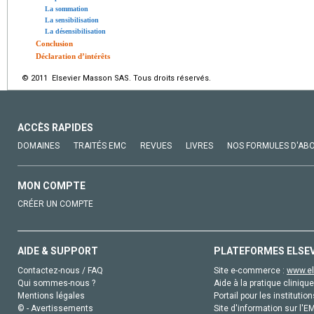
La sommation
La sensibilisation
La désensibilisation
Conclusion
Déclaration d’intérêts
© 2011 Elsevier Masson SAS. Tous droits réservés.
ACCÈS RAPIDES
DOMAINES
TRAITÉS EMC
REVUES
LIVRES
NOS FORMULES D'AB
MON COMPTE
CRÉER UN COMPTE
AIDE & SUPPORT
PLATEFORMES ELSE
Contactez-nous / FAQ
Site e-commerce :
www.el
Qui sommes-nous ?
Aide à la pratique clinique
Mentions légales
Portail pour les institution
© - Avertissements
Site d'information sur l'E