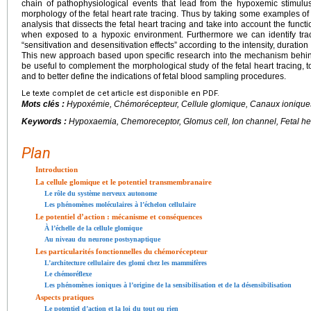
chain of pathophysiological events that lead from the hypoxemic stimulu
morphology of the fetal heart rate tracing. Thus by taking some examples of
analysis that dissects the fetal heart tracing and take into account the funct
when exposed to a hypoxic environment. Furthermore we can identify traci
“sensitivation and desensitivation effects” according to the intensity, durat
This new approach based upon specific research into the mechanism behind
be useful to complement the morphological study of the fetal heart tracing, to
and to better define the indications of fetal blood sampling procedures.
Le texte complet de cet article est disponible en PDF.
Mots clés :
Hypoxémie, Chémorécepteur, Cellule glomique, Canaux ionique
Keywords :
Hypoxaemia, Chemoreceptor, Glomus cell, Ion channel, Fetal hea
Plan
Introduction
La cellule glomique et le potentiel transmembranaire
Le rôle du système nerveux autonome
Les phénomènes moléculaires à l’échelon cellulaire
Le potentiel d’action : mécanisme et conséquences
À l’échelle de la cellule glomique
Au niveau du neurone postsynaptique
Les particularités fonctionnelles du chémorécepteur
L’architecture cellulaire des glomi chez les mammifères
Le chémoréflexe
Les phénomènes ioniques à l’origine de la sensibilisation et de la désensibilisation
Aspects pratiques
Le potentiel d’action et la loi du tout ou rien