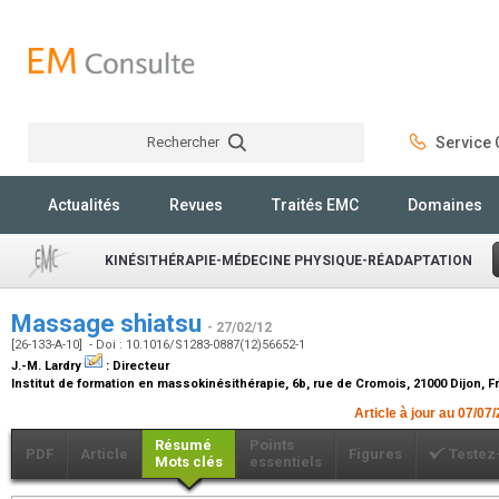
Rechercher
Service C
Rechercher
Actualités
Revues
Traités EMC
Domaines
KINÉSITHÉRAPIE-MÉDECINE PHYSIQUE-RÉADAPTATION
Massage shiatsu
- 27/02/12
[26-133-A-10] - Doi : 10.1016/S1283-0887(12)56652-1
J.-M. Lardry
:
Directeur
Institut de formation en massokinésithérapie, 6b, rue de Cromois, 21000 Dijon, 
Article à jour au 07/07
Résumé
Points
PDF
Article
Figures
Testez
Mots clés
essentiels