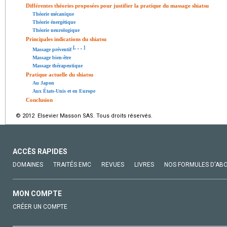
Différentes théories proposées pour justifier la pratique du massage shiatsu
Théorie mécanique
Théorie énergétique
Théorie neurologique
Principales indications du shiatsu
[
,
,
,
]
Massage préventif
Massage bien-être
Massage thérapeutique
Pratique actuelle du shiatsu
Au Japon
Aux États-Unis et en Europe
Conclusion
© 2012 Elsevier Masson SAS. Tous droits réservés.
ACCÈS RAPIDES
DOMAINES
TRAITÉS EMC
REVUES
LIVRES
NOS FORMULES D'AB
MON COMPTE
CRÉER UN COMPTE