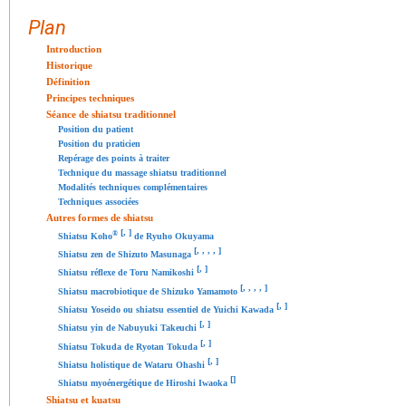
Plan
Introduction
Historique
Définition
Principes techniques
Séance de shiatsu traditionnel
Position du patient
Position du praticien
Repérage des points à traiter
Technique du massage shiatsu traditionnel
Modalités techniques complémentaires
Techniques associées
Autres formes de shiatsu
[
,
]
®
Shiatsu Koho
de Ryuho Okuyama
[
,
,
,
,
]
Shiatsu zen de Shizuto Masunaga
[
,
]
Shiatsu réflexe de Toru Namikoshi
[
,
,
,
,
]
Shiatsu macrobiotique de Shizuko Yamamoto
[
,
]
Shiatsu Yoseido ou shiatsu essentiel de Yuichi Kawada
[
,
]
Shiatsu yin de Nabuyuki Takeuchi
[
,
]
Shiatsu Tokuda de Ryotan Tokuda
[
,
]
Shiatsu holistique de Wataru Ohashi
[
]
Shiatsu myoénergétique de Hiroshi Iwaoka
Shiatsu et kuatsu