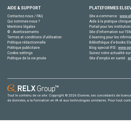
AIDE & SUPPORT
PLATEFORMES ELSE
Contactez-nous / FAQ
Site e-commerce :
www.el
Qui sommes-nous ?
Aide à la pratique clinique
Mentions légales
Portail pour les institution
© - Avertissements
Site d'information sur l'E
Termes et conditions d'utilisation
E-learning pour les infirmi
Politique rédactionnelle
Bibliothèque d'e-books Els
Politique publicitaire
Blog special IFSI :
www.gen
Cookie settings
Suivez notre actualité sur
Politique de la vie privée
Site d'emploi en santé :
e
Tout le contenu de ce site: Copyright © 2026 Elsevier, ses concédants de licence e
de données, a la formation en IA et aux technologies similaires. Pour tout con