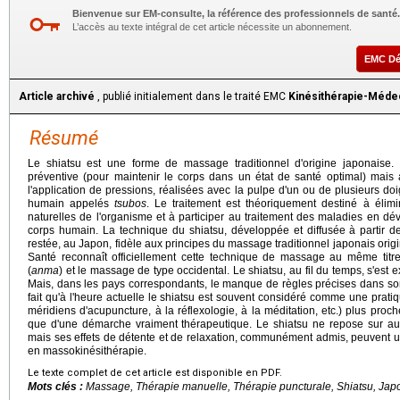
Bienvenue sur EM-consulte, la référence des professionnels de santé.
L’accès au texte intégral de cet article nécessite un abonnement.
EMC D
Article archivé
, publié initialement dans le traité EMC
Kinésithérapie-Méde
Résumé
Le shiatsu est une forme de massage traditionnel d'origine japonaise
préventive (pour maintenir le corps dans un état de santé optimal) mais 
l'application de pressions, réalisées avec la pulpe d'un ou de plusieurs doi
humain appelés
tsubos
. Le traitement est théoriquement destiné à élimi
naturelles de l'organisme et à participer au traitement des maladies en dé
corps humain. La technique du shiatsu, développée et diffusée à partir d
restée, au Japon, fidèle aux principes du massage traditionnel japonais origi
Santé reconnaît officiellement cette technique de massage au même titr
(
anma
) et le massage de type occidental. Le shiatsu, au fil du temps, s'est 
Mais, dans les pays correspondants, le manque de règles précises dans so
fait qu'à l'heure actuelle le shiatsu est souvent considéré comme une prat
méridiens d'acupuncture, à la réflexologie, à la méditation, etc.) plus proc
que d'une démarche vraiment thérapeutique. Le shiatsu ne repose sur aucu
mais ses effets de détente et de relaxation, communément admis, peuvent 
en massokinésithérapie.
Le texte complet de cet article est disponible en PDF.
Mots clés :
Massage, Thérapie manuelle, Thérapie puncturale, Shiatsu, Jap