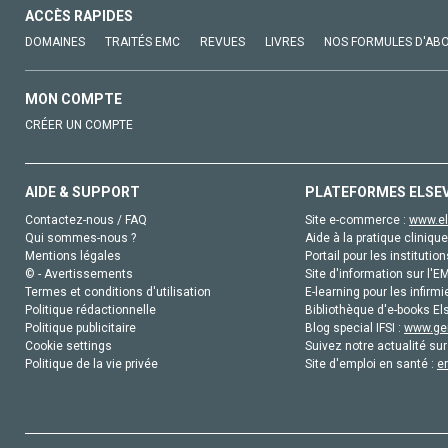
ACCÈS RAPIDES
DOMAINES
TRAITÉS EMC
REVUES
LIVRES
NOS FORMULES D'AB
MON COMPTE
CRÉER UN COMPTE
AIDE & SUPPORT
PLATEFORMES ELSE
Contactez-nous / FAQ
Site e-commerce :
www.el
Qui sommes-nous ?
Aide à la pratique clinique
Mentions légales
Portail pour les institution
© - Avertissements
Site d'information sur l'E
Termes et conditions d'utilisation
E-learning pour les infirmi
Politique rédactionnelle
Bibliothèque d'e-books Els
Politique publicitaire
Blog special IFSI :
www.gen
Cookie settings
Suivez notre actualité sur
Politique de la vie privée
Site d'emploi en santé :
e