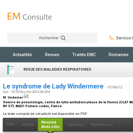
Rechercher
Service C
Rechercher
Actualités
Revues
Traités EMC
Domaines
REVUE DES MALADIES RESPIRATOIRES
Le syndrome de Lady Windermere
- 07/06/12
Doi : 10.1016/j.rmr.2012.05.014
M. Underner
Service de pneumologie, centre de lutte antituberculeuse de la Vienne (CLAT 86
BP 577, 86021 Poitiers cedex, France
Le texte complet de cet article est disponible en PDF.
Résumé
PDF
Article
Tableaux
Références
Mots clés