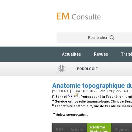
Rechercher
Actualités
Revues
Trait
PODOLOGIE
Anatomie topographique d
[27-000-A-10] - Doi : 10.1016/S0292-062X(12)53363-5
a
,
⁎
F. Bonnel
:
Professeur à la Faculté, chirur
a
Service orthopédie traumatologie, Clinique Beau
b
Laboratoire anatomie, 2, rue de l'école de méde
Auteur correspondant.
Résumé
PDF
Article
Figures
Mots clés