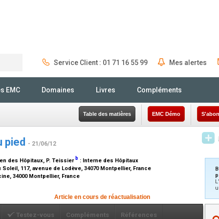
Service Client : 01 71 16 55 99
Mes alertes
Rechercher
és EMC
Domaines
Livres
Compléments
Table des matières
EMC Démo
S'abon
u pied
- 21/06/12
b
gien des Hôpitaux
, P. Teissier
:
Interne des Hôpitaux
 Soleil, 117, avenue de Lodève, 34070 Montpellier, France
B
p
cine, 34000 Montpellier, France
L
u
Article en cours de réactualisation
Testez-vous
Compléments
Références