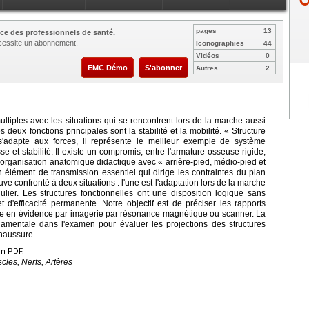
pages
13
ce des professionnels de santé.
nécessite un abonnement.
Iconographies
44
Vidéos
0
EMC Démo
S'abonner
Autres
2
iples avec les situations qui se rencontrent lors de la marche aussi
es deux fonctions principales sont la stabilité et la mobilité. « Structure
s'adapte aux forces, il représente le meilleur exemple de système
sse et stabilité. Il existe un compromis, entre l'armature osseuse rigide,
L'organisation anatomique didactique avec « arrière-pied, médio-pied et
 un élément de transmission essentiel qui dirige les contraintes du plan
ouve confronté à deux situations : l'une est l'adaptation lors de la marche
gulier. Les structures fonctionnelles ont une disposition logique sans
 d'efficacité permanente. Notre objectif est de préciser les rapports
tre en évidence par imagerie par résonance magnétique ou scanner. La
amentale dans l'examen pour évaluer les projections des structures
chaussure.
en PDF.
les, Nerfs, Artères