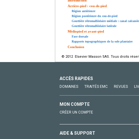
Introduction
Arrière-pied : cou-de-pied
Région antérieure
Région postérieure du cou-de-pied
Gouttière rétromalléolaire médiale : canal calcané
Gouttière rétromalléolaire latérale
Médiopied et avant-pied
Face dorsale
Rapports topographiques de la sole plantaire
Conclusion
© 2012 Elsevier Masson SAS. Tous droits réser
ACCÈS RAPIDES
DOMAINES
TRAITÉS EMC
REVUES
LI
MON COMPTE
CRÉER UN COMPTE
AIDE & SUPPORT