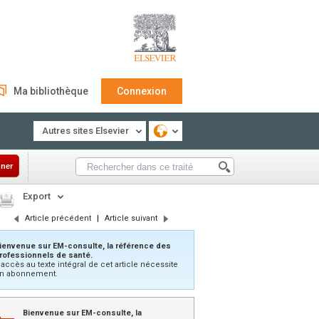
Ma bibliothèque
Connexion
Autres sites Elsevier
ner
Export
Article précédent
|
Article suivant
ienvenue sur EM-consulte, la référence des
rofessionnels de santé.
’accès au texte intégral de cet article nécessite
n abonnement.
Bienvenue sur EM-consulte, la