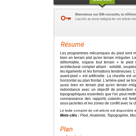
Bienvenue sur EM-consulte, la référen
L’accès au texte intégral de cet article 
Résumé
Les programmes mécaniques du pied sont mult
bien en terrain plat qu'en terrain irrégulier. L
déformable, organe tout terrain » le pied 
architectural complet alliant : solidité, souple
les ligaments et les formations tendineuses. 
avant-pied » est artificielle. La cheville est
horizontal au plan frontal. L'arrière-pied se tr
aussi bien en terrain plat qu'en terrain irré
redondance avec un objectif de protection et
topographiques essentiels que l'on peut met
connaissance des rapports cutanés est fond
sous-jacentes et les zones de conflit avec la 
Le texte complet de cet article est disponible 
Mots-clés :
Pied, Anatomie, Topographie, Musc
Plan