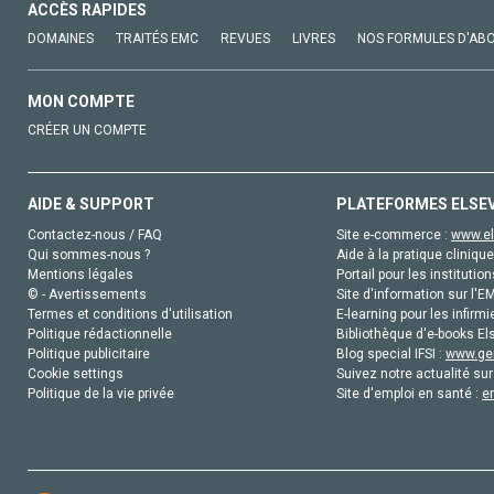
ACCÈS RAPIDES
DOMAINES
TRAITÉS EMC
REVUES
LIVRES
NOS FORMULES D'AB
MON COMPTE
CRÉER UN COMPTE
AIDE & SUPPORT
PLATEFORMES ELSE
Contactez-nous / FAQ
Site e-commerce :
www.el
Qui sommes-nous ?
Aide à la pratique clinique
Mentions légales
Portail pour les institution
© - Avertissements
Site d'information sur l'E
Termes et conditions d'utilisation
E-learning pour les infirmi
Politique rédactionnelle
Bibliothèque d'e-books Els
Politique publicitaire
Blog special IFSI :
www.gen
Cookie settings
Suivez notre actualité sur
Politique de la vie privée
Site d'emploi en santé :
e