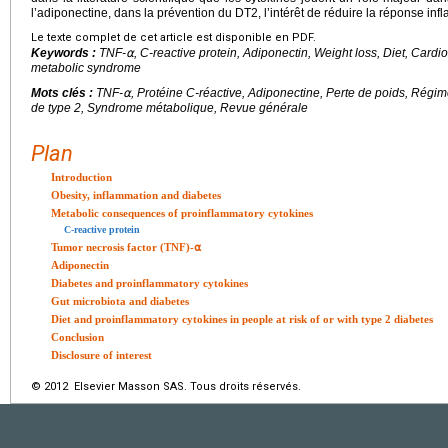
l’adiponectine, dans la prévention du DT2, l’intérêt de réduire la réponse inf
Le texte complet de cet article est disponible en PDF.
Keywords :
TNF-⍺, C-reactive protein, Adiponectin, Weight loss, Diet, Cardi
metabolic syndrome
Mots clés :
TNF-⍺, Protéine C-réactive, Adiponectine, Perte de poids, Régim
de type 2, Syndrome métabolique, Revue générale
Plan
Introduction
Obesity, inflammation and diabetes
Metabolic consequences of proinflammatory cytokines
C-reactive protein
Tumor necrosis factor (TNF)-⍺
Adiponectin
Diabetes and proinflammatory cytokines
Gut microbiota and diabetes
Diet and proinflammatory cytokines in people at risk of or with type 2 diabetes
Conclusion
Disclosure of interest
© 2012 Elsevier Masson SAS. Tous droits réservés.