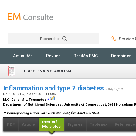
Rechercher
Service C
Rechercher
Actualités
Revues
Traités EMC
Domaines
DIABETES & METABOLISM
Inflammation and type 2 diabetes
- 04/07/12
Doi : 10.1016/j.diabet.2011.11.006
⁎
M.C. Calle, M.L. Fernandez
Department of Nutritional Sciences, University of Connecticut, 3624 Horsebarn R
Corresponding author. Tel.: +860 486 5547; fax: +860 486 3674.
Résumé
PDF
Article
Figures
Tableaux
Référence
Mots clés