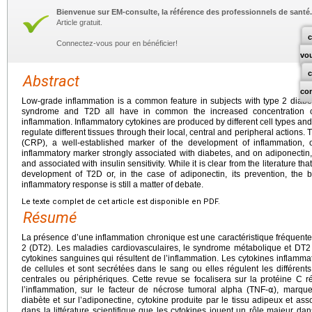
Bienvenue sur EM-consulte, la référence des professionnels de santé.
Article gratuit.
c
Connectez-vous pour en bénéficier!
vo
Abstract
co
Low-grade inflammation is a common feature in subjects with type 2 diabe
syndrome and T2D all have in common the increased concentration of 
inflammation. Inflammatory cytokines are produced by different cell types and 
regulate different tissues through their local, central and peripheral actions.
(CRP), a well-established marker of the development of inflammation, 
inflammatory marker strongly associated with diabetes, and on adiponectin
and associated with insulin sensitivity. While it is clear from the literature th
development of T2D or, in the case of adiponectin, its prevention, the be
inflammatory response is still a matter of debate.
Le texte complet de cet article est disponible en PDF.
Résumé
La présence d’une inflammation chronique est une caractéristique fréquente 
2 (DT2). Les maladies cardiovasculaires, le syndrome métabolique et D
cytokines sanguines qui résultent de l’inflammation. Les cytokines inflammat
de cellules et sont secrétées dans le sang ou elles régulent les différents 
centrales ou périphériques. Cette revue se focalisera sur la protéine C 
l’inflammation, sur le facteur de nécrose tumoral alpha (TNF-⍺), marqu
diabète et sur l’adiponectine, cytokine produite par le tissu adipeux et associ
dans la littérature scientifique que les cytokines jouent un rôle majeur d