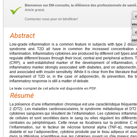
Bienvenue sur EM-consulte, la référence des professionnels de santé.
Article gratuit.
c
Connectez-vous pour en bénéficier!
vo
Abstract
co
Low-grade inflammation is a common feature in subjects with type 2 diabe
syndrome and T2D all have in common the increased concentration of 
inflammation. Inflammatory cytokines are produced by different cell types and 
regulate different tissues through their local, central and peripheral actions.
(CRP), a well-established marker of the development of inflammation, 
inflammatory marker strongly associated with diabetes, and on adiponectin
and associated with insulin sensitivity. While it is clear from the literature th
development of T2D or, in the case of adiponectin, its prevention, the be
inflammatory response is still a matter of debate.
Le texte complet de cet article est disponible en PDF.
Résumé
La présence d’une inflammation chronique est une caractéristique fréquente 
2 (DT2). Les maladies cardiovasculaires, le syndrome métabolique et D
cytokines sanguines qui résultent de l’inflammation. Les cytokines inflammat
de cellules et sont secrétées dans le sang ou elles régulent les différents 
centrales ou périphériques. Cette revue se focalisera sur la protéine C 
l’inflammation, sur le facteur de nécrose tumoral alpha (TNF-⍺), marqu
diabète et sur l’adiponectine, cytokine produite par le tissu adipeux et associ
dans la littérature scientifique que les cytokines jouent un rôle majeur d