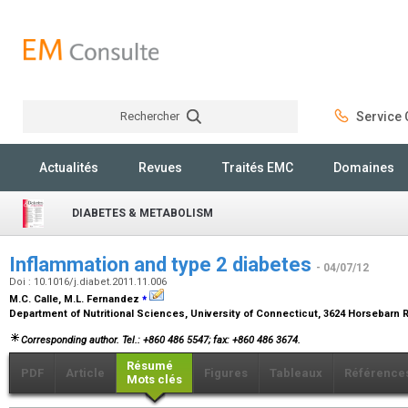
Rechercher
Service C
Rechercher
Actualités
Revues
Traités EMC
Domaines
DIABETES & METABOLISM
Inflammation and type 2 diabetes
- 04/07/12
Doi : 10.1016/j.diabet.2011.11.006
⁎
M.C. Calle, M.L. Fernandez
Department of Nutritional Sciences, University of Connecticut, 3624 Horsebarn R
Corresponding author. Tel.: +860 486 5547; fax: +860 486 3674.
Résumé
PDF
Article
Figures
Tableaux
Référence
Mots clés