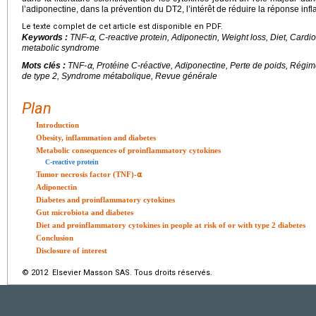
l’adiponectine, dans la prévention du DT2, l’intérêt de réduire la réponse inf
Le texte complet de cet article est disponible en PDF.
Keywords :
TNF-⍺, C-reactive protein, Adiponectin, Weight loss, Diet, Cardi
metabolic syndrome
Mots clés :
TNF-⍺, Protéine C-réactive, Adiponectine, Perte de poids, Régim
de type 2, Syndrome métabolique, Revue générale
Plan
Introduction
Obesity, inflammation and diabetes
Metabolic consequences of proinflammatory cytokines
C-reactive protein
Tumor necrosis factor (TNF)-⍺
Adiponectin
Diabetes and proinflammatory cytokines
Gut microbiota and diabetes
Diet and proinflammatory cytokines in people at risk of or with type 2 diabetes
Conclusion
Disclosure of interest
© 2012 Elsevier Masson SAS. Tous droits réservés.