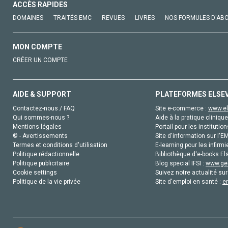
ACCÈS RAPIDES
DOMAINES
TRAITÉS EMC
REVUES
LIVRES
NOS FORMULES D'AB
MON COMPTE
CRÉER UN COMPTE
AIDE & SUPPORT
PLATEFORMES ELSE
Contactez-nous / FAQ
Site e-commerce :
www.el
Qui sommes-nous ?
Aide à la pratique clinique
Mentions légales
Portail pour les institution
© - Avertissements
Site d'information sur l'E
Termes et conditions d'utilisation
E-learning pour les infirmi
Politique rédactionnelle
Bibliothèque d'e-books Els
Politique publicitaire
Blog special IFSI :
www.gen
Cookie settings
Suivez notre actualité sur
Politique de la vie privée
Site d'emploi en santé :
e