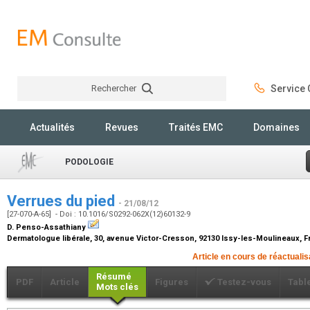
Rechercher
Service C
Rechercher
Actualités
Revues
Traités EMC
Domaines
PODOLOGIE
Verrues du pied
- 21/08/12
[27-070-A-65] - Doi : 10.1016/S0292-062X(12)60132-9
D. Penso-Assathiany
Dermatologue libérale, 30, avenue Victor-Cresson, 92130 Issy-les-Moulineaux, 
Article en cours de réactualis
Résumé
PDF
Article
Figures
Testez-vous
Tabl
Mots clés