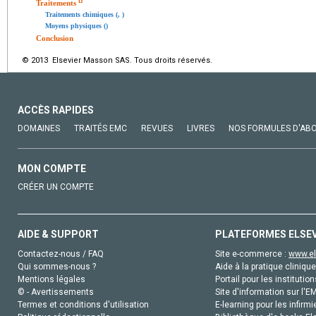
[
]
Traitements
Traitements chimiques (, )
Moyens physiques ()
Conclusion
© 2013 Elsevier Masson SAS. Tous droits réservés.
ACCÈS RAPIDES
DOMAINES
TRAITÉS EMC
REVUES
LIVRES
NOS FORMULES D'AB
MON COMPTE
CRÉER UN COMPTE
AIDE & SUPPORT
PLATEFORMES ELSE
Contactez-nous / FAQ
Site e-commerce :
www.el
Qui sommes-nous ?
Aide à la pratique clinique
Mentions légales
Portail pour les institution
© - Avertissements
Site d'information sur l'E
Termes et conditions d'utilisation
E-learning pour les infirmi