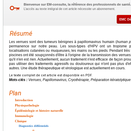
Bienvenue sur EM-consulte, la référence des professionnels de santé.
L’accès au texte intégral de cet article nécessite un abonnement.
EMC D
Résumé
Les verrues sont des tumeurs bénignes à papillomavirus humain (
human pa
permanence sur notre peau. Les sous-types d'HPV ont un tropisme pa
localisations cutanées ou muqueuses, les mains ou les pieds. Pendant très l
piscines ont été soupçonnés d'être à l'origine de la transmission des verrue
qu'il n'en est rien. Actuellement, aucun traitement n'est efficace de façon pro
pas utiliser des traitements agressifs ou douloureux qui n'ont pas plus d'ef
autres. Une étude thérapeutique et virologique est actuellement en cours.
Le texte complet de cet article est disponible en PDF.
Mots-clés :
Verrues, Papillomavirus, Cryothérapie, Préparation kératolytique
Plan
Introduction
Physiopathologie
Épidémiologie et histoire naturelle
Immunologie
Clinique
Diagnostics différentiels