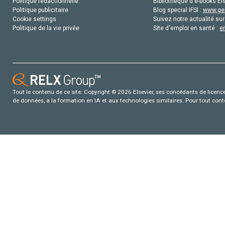
Politique rédactionnelle
Bibliothèque d'e-books Els
Politique publicitaire
Blog special IFSI :
www.gen
Cookie settings
Suivez notre actualité sur
Politique de la vie privée
Site d'emploi en santé :
e
Tout le contenu de ce site: Copyright © 2026 Elsevier, ses concédants de licence e
de données, a la formation en IA et aux technologies similaires. Pour tout con