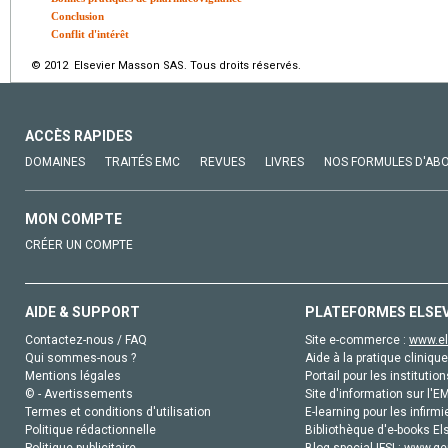
Conclusion
Conflit d'intérêt
© 2012 Elsevier Masson SAS. Tous droits réservés.
ACCÈS RAPIDES
DOMAINES
TRAITÉS EMC
REVUES
LIVRES
NOS FORMULES D'AB
MON COMPTE
CRÉER UN COMPTE
AIDE & SUPPORT
PLATEFORMES ELSE
Contactez-nous / FAQ
Site e-commerce :
www.el
Qui sommes-nous ?
Aide à la pratique clinique
Mentions légales
Portail pour les institution
© - Avertissements
Site d'information sur l'E
Termes et conditions d'utilisation
E-learning pour les infirmi
Politique rédactionnelle
Bibliothèque d'e-books Els
Politique publicitaire
Blog special IFSI :
www.gen