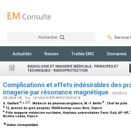
Rechercher
Service C
Rechercher
Actualités
Revues
Traités EMC
Domaines
RADIOLOGIE ET IMAGERIE MÉDICALE : PRINCIPES ET
TECHNIQUES - RADIOPROTECTION
Complications et effets indésirables des pr
imagerie par résonance magnétique
- 05/09/12
[35-236-B-10] - Doi : 10.1016/S1879-8497(12)60167-8
a
,
⁎
b
S. Gaillard
:
Médecin de pharmacovigilance
, M.-F. Bellin
:
Chef de pôle
a
13, avenue du gros peuplier, 93600 Aulnay-sous-Bois, France
b
Pôle imagerie-médecine nucléaire, Hôpitaux universitaires Paris-Sud, AP-HP, 7
Bicêtre cedex, France
Auteur correspondant.