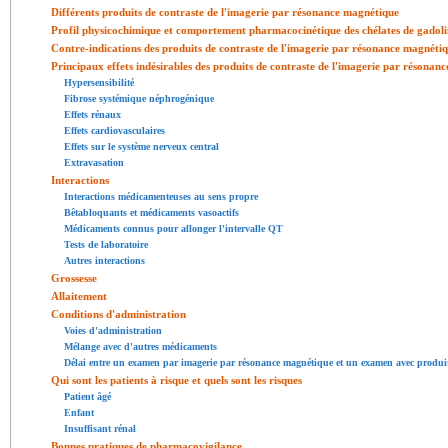
Différents produits de contraste de l'imagerie par résonance magnétique
Profil physicochimique et comportement pharmacocinétique des chélates de gadol
Contre-indications des produits de contraste de l'imagerie par résonance magnéti
Principaux effets indésirables des produits de contraste de l'imagerie par résonan
Hypersensibilité
Fibrose systémique néphrogénique
Effets rénaux
Effets cardiovasculaires
Effets sur le système nerveux central
Extravasation
Interactions
Interactions médicamenteuses au sens propre
Bêtabloquants et médicaments vasoactifs
Médicaments connus pour allonger l'intervalle QT
Tests de laboratoire
Autres interactions
Grossesse
Allaitement
Conditions d'administration
Voies d'administration
Mélange avec d'autres médicaments
Délai entre un examen par imagerie par résonance magnétique et un examen avec produit
Qui sont les patients à risque et quels sont les risques
Patient âgé
Enfant
Insuffisant rénal
Bonnes pratiques de pharmacovigilance