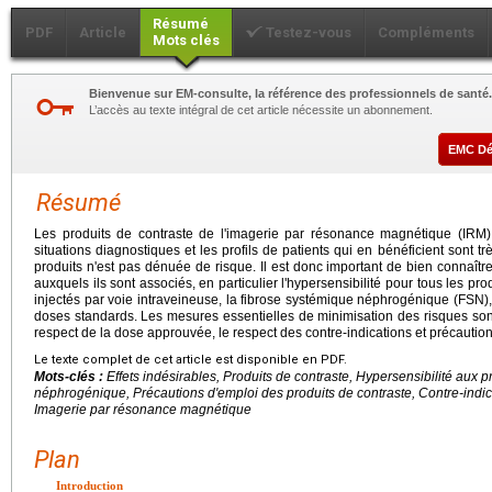
Résumé
PDF
Article
Testez-vous
Compléments
Mots clés
Bienvenue sur EM-consulte, la référence des professionnels de santé.
L’accès au texte intégral de cet article nécessite un abonnement.
EMC D
Résumé
Les produits de contraste de l'imagerie par résonance magnétique (IRM
situations diagnostiques et les profils de patients qui en bénéficient sont trè
produits n'est pas dénuée de risque. Il est donc important de bien connaître
auxquels ils sont associés, en particulier l'hypersensibilité pour tous les pr
injectés par voie intraveineuse, la fibrose systémique néphrogénique (FSN),
doses standards. Les mesures essentielles de minimisation des risques sont l
respect de la dose approuvée, le respect des contre-indications et précaution
Le texte complet de cet article est disponible en PDF.
Mots-clés :
Effets indésirables, Produits de contraste, Hypersensibilité aux 
néphrogénique, Précautions d'emploi des produits de contraste, Contre-indic
Imagerie par résonance magnétique
Plan
Introduction