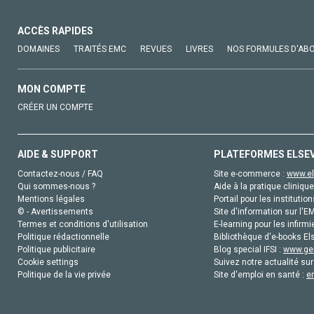
ACCÈS RAPIDES
DOMAINES
TRAITÉS EMC
REVUES
LIVRES
NOS FORMULES D'AB
MON COMPTE
CRÉER UN COMPTE
AIDE & SUPPORT
PLATEFORMES ELSE
Contactez-nous / FAQ
Site e-commerce :
www.el
Qui sommes-nous ?
Aide à la pratique clinique
Mentions légales
Portail pour les institution
© - Avertissements
Site d'information sur l'E
Termes et conditions d'utilisation
E-learning pour les infirmi
Politique rédactionnelle
Bibliothèque d'e-books Els
Politique publicitaire
Blog special IFSI :
www.gen
Cookie settings
Suivez notre actualité sur
Politique de la vie privée
Site d'emploi en santé :
e