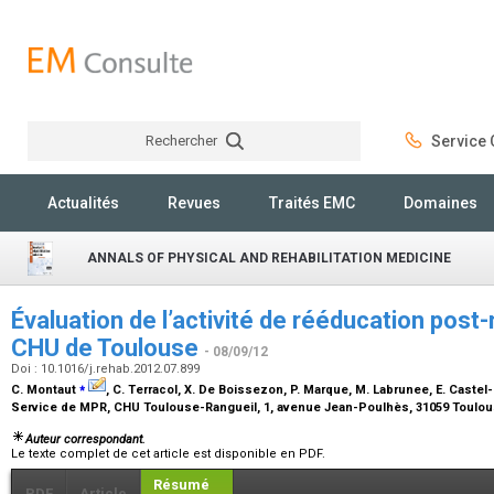
Rechercher
Service C
Rechercher
Actualités
Revues
Traités EMC
Domaines
ANNALS OF PHYSICAL AND REHABILITATION MEDICINE
Évaluation de l’activité de rééducation post
CHU de Toulouse
- 08/09/12
Doi : 10.1016/j.rehab.2012.07.899
⁎
C. Montaut
, C. Terracol, X. De Boissezon, P. Marque, M. Labrunee, E. Castel
Service de MPR, CHU Toulouse-Rangueil, 1, avenue Jean-Poulhès, 31059 Toulo
Auteur correspondant.
Le texte complet de cet article est disponible en PDF.
Résumé
PDF
Article