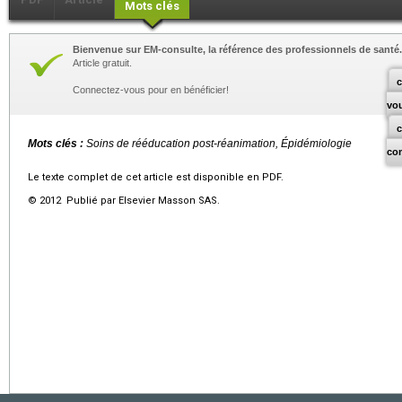
Mots clés
Bienvenue sur EM-consulte, la référence des professionnels de santé.
Article gratuit.
c
Connectez-vous pour en bénéficier!
vo
Mots clés :
Soins de rééducation post-réanimation, Épidémiologie
co
Le texte complet de cet article est disponible en PDF.
© 2012 Publié par Elsevier Masson SAS.