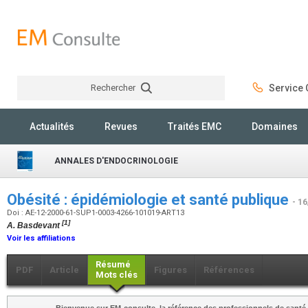
Rechercher
Service C
Rechercher
Actualités
Revues
Traités EMC
Domaines
ANNALES D'ENDOCRINOLOGIE
Obésité : épidémiologie et santé publique
- 1
Doi : AE-12-2000-61-SUP1-0003-4266-101019-ART13
[1]
A. Basdevant
Voir les affiliations
Résumé
PDF
Article
Figures
Références
Mots clés