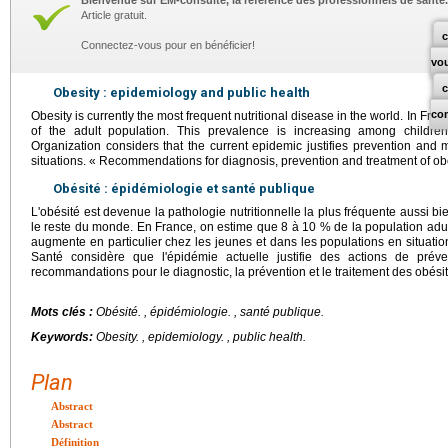
Bienvenue sur EM-consulte, la référence des professionnels de santé.
Article gratuit.
c
Connectez-vous pour en bénéficier!
vo
Obesity : epidemiology and public health
co
Obesity is currently the most frequent nutritional disease in the world. In Fran
of the adult population. This prevalence is increasing among childr
Organization considers that the current epidemic justifies prevention and
situations. « Recommendations for diagnosis, prevention and treatment of o
Obésité : épidémiologie et santé publique
L'obésité est devenue la pathologie nutritionnelle la plus fréquente aussi b
le reste du monde. En France, on estime que 8 à 10 % de la population adu
augmente en particulier chez les jeunes et dans les populations en situation
Santé considère que l'épidémie actuelle justifie des actions de pré
recommandations pour le diagnostic, la prévention et le traitement des obési
Mots clés :
Obésité.
, épidémiologie. , santé publique.
Keywords:
Obesity.
, epidemiology. , public health.
Plan
Abstract
Abstract
Définition