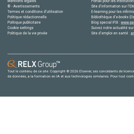
Mentions légales
Portail pour les institution
© - Avertissements
Site d'information sur l'E
Termes et conditions d'utilisation
E-learning pour les infirmi
Politique rédactionnelle
Bibliothèque d'e-books Els
Politique publicitaire
Blog special IFSI :
www.gen
Cookie settings
Suivez notre actualité sur
Politique de la vie privée
Site d'emploi en santé :
e
Tout le contenu de ce site: Copyright © 2026 Elsevier, ses concédants de licence e
de données, a la formation en IA et aux technologies similaires. Pour tout con