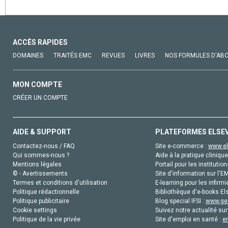
ACCÈS RAPIDES
DOMAINES
TRAITÉS EMC
REVUES
LIVRES
NOS FORMULES D'AB
MON COMPTE
CRÉER UN COMPTE
AIDE & SUPPORT
PLATEFORMES ELSE
Contactez-nous / FAQ
Site e-commerce :
www.el
Qui sommes-nous ?
Aide à la pratique clinique
Mentions légales
Portail pour les institution
© - Avertissements
Site d'information sur l'E
Termes et conditions d'utilisation
E-learning pour les infirmi
Politique rédactionnelle
Bibliothèque d'e-books Els
Politique publicitaire
Blog special IFSI :
www.gen
Cookie settings
Suivez notre actualité sur
Politique de la vie privée
Site d'emploi en santé :
e