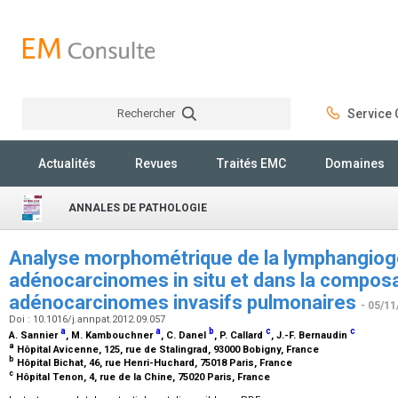
Rechercher
Service C
Rechercher
Actualités
Revues
Traités EMC
Domaines
ANNALES DE PATHOLOGIE
Analyse morphométrique de la lymphangiog
adénocarcinomes in situ et dans la composa
adénocarcinomes invasifs pulmonaires
- 05/11
Doi : 10.1016/j.annpat.2012.09.057
a
a
b
c
c
A. Sannier
, M. Kambouchner
, C. Danel
, P. Callard
, J.-F. Bernaudin
a
Hôpital Avicenne, 125, rue de Stalingrad, 93000 Bobigny, France
b
Hôpital Bichat, 46, rue Henri-Huchard, 75018 Paris, France
c
Hôpital Tenon, 4, rue de la Chine, 75020 Paris, France