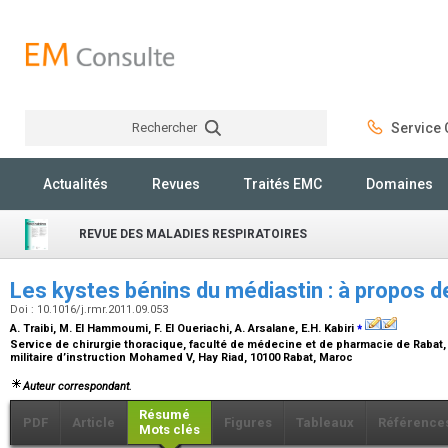
Rechercher
Service C
Rechercher
Actualités
Revues
Traités EMC
Domaines
REVUE DES MALADIES RESPIRATOIRES
Les kystes bénins du médiastin : à propos 
Doi : 10.1016/j.rmr.2011.09.053
⁎
A. Traibi, M. El Hammoumi, F. El Oueriachi, A. Arsalane, E.H. Kabiri
Service de chirurgie thoracique, faculté de médecine et de pharmacie de Rabat,
militaire d’instruction Mohamed V, Hay Riad, 10100 Rabat, Maroc
Auteur correspondant.
Résumé
PDF
Article
Figures
Tableaux
Référence
Mots clés