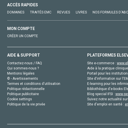
ACCÈS RAPIDES
DOMAINES
TRAITÉS EMC
REVUES
LIVRES
NOS FORMULES D'AB
MON COMPTE
CRÉER UN COMPTE
AIDE & SUPPORT
PLATEFORMES ELSE
Contactez-nous / FAQ
Site e-commerce :
www.el
Qui sommes-nous ?
Aide à la pratique clinique
Mentions légales
Portail pour les institution
© - Avertissements
Site d'information sur l'E
Termes et conditions d'utilisation
E-learning pour les infirmi
Politique rédactionnelle
Bibliothèque d'e-books Els
Politique publicitaire
Blog special IFSI :
www.gen
Cookie settings
Suivez notre actualité sur
Politique de la vie privée
Site d'emploi en santé :
e