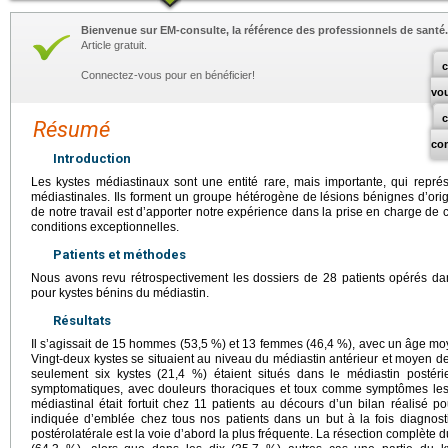
Bienvenue sur EM-consulte, la référence des professionnels de santé.
Article gratuit.
c
Connectez-vous pour en bénéficier!
vo
Résumé
co
Introduction
Les kystes médiastinaux sont une entité rare, mais importante, qui rep
médiastinales. Ils forment un groupe hétérogène de lésions bénignes d’orig
de notre travail est d’apporter notre expérience dans la prise en charge de 
conditions exceptionnelles.
Patients et méthodes
Nous avons revu rétrospectivement les dossiers de 28 patients opérés dan
pour kystes bénins du médiastin.
Résultats
Il s’agissait de 15 hommes (53,5 %) et 13 femmes (46,4 %), avec un âge m
Vingt-deux kystes se situaient au niveau du médiastin antérieur et moyen d
seulement six kystes (21,4 %) étaient situés dans le médiastin postérie
symptomatiques, avec douleurs thoraciques et toux comme symptômes les 
médiastinal était fortuit chez 11 patients au décours d’un bilan réalisé p
indiquée d’emblée chez tous nos patients dans un but à la fois diagnost
postérolatérale est la voie d’abord la plus fréquente. La résection complète 