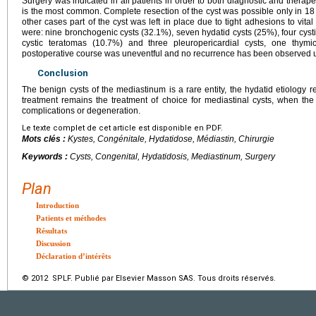
Surgery was indicated in all patients in order to both diagnostic and therape
is the most common. Complete resection of the cyst was possible only in 18
other cases part of the cyst was left in place due to tight adhesions to vital s
were: nine bronchogenic cysts (32.1%), seven hydatid cysts (25%), four cys
cystic teratomas (10.7%) and three pleuropericardial cysts, one thym
postoperative course was uneventful and no recurrence has been observed u
Conclusion
The benign cysts of the mediastinum is a rare entity, the hydatid etiology
treatment remains the treatment of choice for mediastinal cysts, when the 
complications or degeneration.
Le texte complet de cet article est disponible en PDF.
Mots clés :
Kystes, Congénitale, Hydatidose, Médiastin, Chirurgie
Keywords :
Cysts, Congenital, Hydatidosis, Mediastinum, Surgery
Plan
Introduction
Patients et méthodes
Résultats
Discussion
Déclaration d’intérêts
© 2012 SPLF. Publié par Elsevier Masson SAS. Tous droits réservés.