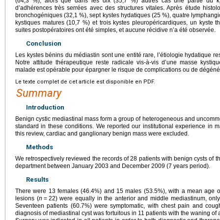
(64,3 %), alors que dans les dix (35,7 %) autres cas une partie du ky
d’adhérences très serrées avec des structures vitales. Après étude histolo
bronchogéniques (32,1 %), sept kystes hydatiques (25 %), quatre lymphangio
kystiques matures (10,7 %) et trois kystes pleuropéricardiques, un kyste t
suites postopératoires ont été simples, et aucune récidive n’a été observée.
Conclusion
Les kystes bénins du médiastin sont une entité rare, l’étiologie hydatique r
Notre attitude thérapeutique reste radicale vis-à-vis d’une masse kystiq
malade est opérable pour épargner le risque de complications ou de dégén
Le texte complet de cet article est disponible en PDF.
Summary
Introduction
Benign cystic mediastinal mass form a group of heterogeneous and uncommon 
standard in these conditions. We reported our institutional experience in
this review, cardiac and ganglionary benign mass were excluded.
Methods
We retrospectively reviewed the records of 28 patients with benign cysts of 
department between January 2003 and December 2009 (7
years period).
Results
There were 13 females (46.4%) and 15 males (53.5%), with a mean age o
lesions (
n
=
22) were equally in the anterior and middle mediastinum, only
Seventeen patients (60.7%) were symptomatic, with chest pain and co
diagnosis of mediastinal cyst was fortuitous in 11 patients with the waning 