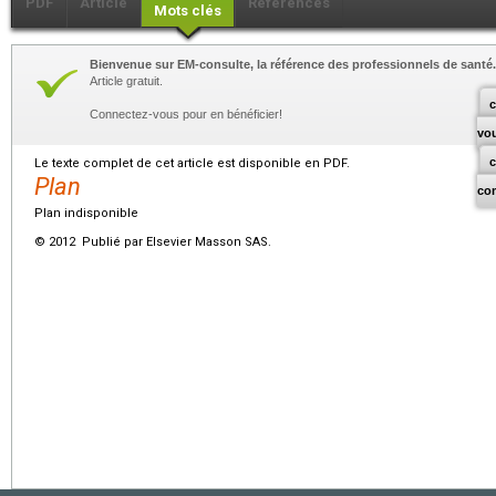
PDF
Article
Références
Mots clés
Bienvenue sur EM-consulte, la référence des professionnels de santé.
Article gratuit.
c
Connectez-vous pour en bénéficier!
vo
Le texte complet de cet article est disponible en PDF.
Plan
co
Plan indisponible
© 2012 Publié par Elsevier Masson SAS.