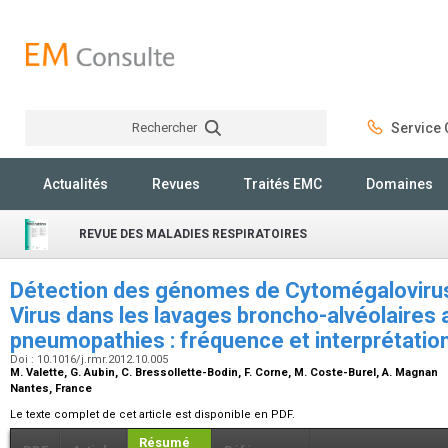
Rechercher
Service C
Rechercher
Actualités
Revues
Traités EMC
Domaines
REVUE DES MALADIES RESPIRATOIRES
Détection des génomes de Cytomégalovirus
Virus dans les lavages broncho-alvéolaires
pneumopathies : fréquence et interprétatio
Doi : 10.1016/j.rmr.2012.10.005
M. Valette, G. Aubin, C. Bressollette-Bodin, F. Corne, M. Coste-Burel, A. Magnan
Nantes, France
Le texte complet de cet article est disponible en PDF.
Résumé