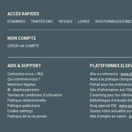
ACCÈS RAPIDES
DOMAINES
TRAITÉS EMC
REVUES
LIVRES
NOS FORMULES D'AB
MON COMPTE
CRÉER UN COMPTE
AIDE & SUPPORT
PLATEFORMES ELSE
Contactez-nous / FAQ
Site e-commerce :
www.el
Qui sommes-nous ?
Aide à la pratique clinique
Mentions légales
Portail pour les institution
© - Avertissements
Site d'information sur l'E
Termes et conditions d'utilisation
E-learning pour les infirmi
Politique rédactionnelle
Bibliothèque d'e-books Els
Politique publicitaire
Blog special IFSI :
www.gen
Cookie settings
Suivez notre actualité sur
Politique de la vie privée
Site d'emploi en santé :
e