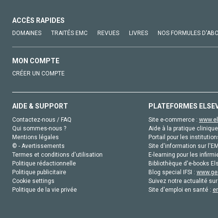
ACCÈS RAPIDES
DOMAINES
TRAITÉS EMC
REVUES
LIVRES
NOS FORMULES D'AB
MON COMPTE
CRÉER UN COMPTE
AIDE & SUPPORT
PLATEFORMES ELSE
Contactez-nous / FAQ
Site e-commerce :
www.el
Qui sommes-nous ?
Aide à la pratique clinique
Mentions légales
Portail pour les institution
© - Avertissements
Site d'information sur l'E
Termes et conditions d'utilisation
E-learning pour les infirmi
Politique rédactionnelle
Bibliothèque d'e-books Els
Politique publicitaire
Blog special IFSI :
www.gen
Cookie settings
Suivez notre actualité sur
Politique de la vie privée
Site d'emploi en santé :
e