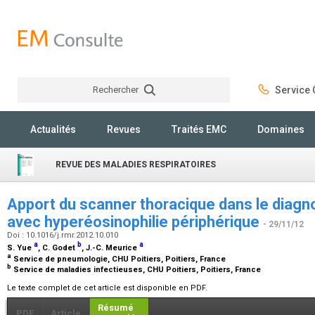
Rechercher
Service C
Rechercher
Actualités
Revues
Traités EMC
Domaines
REVUE DES MALADIES RESPIRATOIRES
Apport du scanner thoracique dans le diag
avec hyperéosinophilie périphérique
- 29/11/12
Doi : 10.1016/j.rmr.2012.10.010
a
b
a
S. Yue
, C. Godet
, J.-C. Meurice
a
Service de pneumologie, CHU Poitiers, Poitiers, France
b
Service de maladies infectieuses, CHU Poitiers, Poitiers, France
Le texte complet de cet article est disponible en PDF.
Résumé
PDF
Article