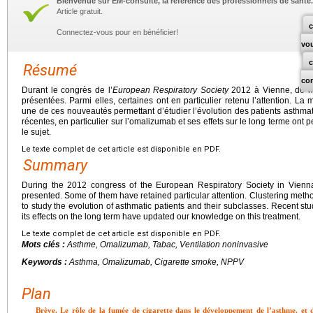
Bienvenue sur EM-consulte, la référence des professionnels de santé.
Article gratuit.
c
Connectez-vous pour en bénéficier!
vo
Résumé
co
Durant le congrès de l’
European Respiratory Society
2012 à Vienne, de no
présentées. Parmi elles, certaines ont en particulier retenu l’attention. La
une de ces nouveautés permettant d’étudier l’évolution des patients asthma
récentes, en particulier sur l’omalizumab et ses effets sur le long terme ont 
le sujet.
Le texte complet de cet article est disponible en PDF.
Summary
During the 2012 congress of the European Respiratory Society in Vien
presented. Some of them have retained particular attention. Clustering met
to study the evolution of asthmatic patients and their subclasses. Recent st
its effects on the long term have updated our knowledge on this treatment.
Le texte complet de cet article est disponible en PDF.
Mots clés :
Asthme, Omalizumab, Tabac, Ventilation noninvasive
Keywords :
Asthma, Omalizumab, Cigarette smoke, NPPV
Plan
Brève. Le rôle de la fumée de cigarette dans le développement de l’asthme, et d