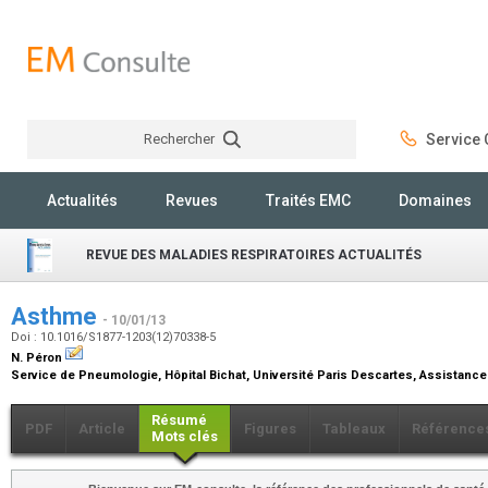
Rechercher
Service C
Rechercher
Actualités
Revues
Traités EMC
Domaines
REVUE DES MALADIES RESPIRATOIRES ACTUALITÉS
Asthme
- 10/01/13
Doi : 10.1016/S1877-1203(12)70338-5
N. Péron
Service de Pneumologie, Hôpital Bichat, Université Paris Descartes, Assistance
Résumé
PDF
Article
Figures
Tableaux
Référence
Mots clés