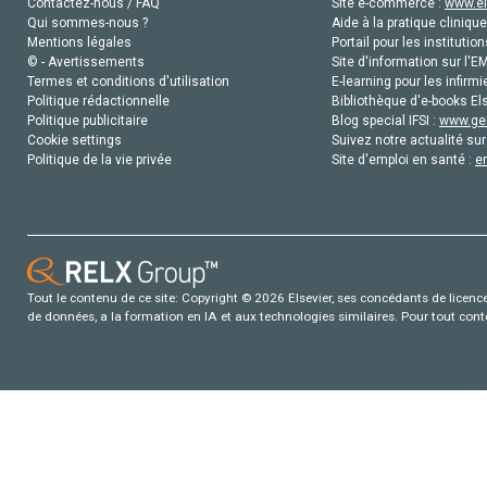
Contactez-nous / FAQ
Site e-commerce :
www.el
Qui sommes-nous ?
Aide à la pratique clinique
Mentions légales
Portail pour les institution
© - Avertissements
Site d'information sur l'E
Termes et conditions d'utilisation
E-learning pour les infirmi
Politique rédactionnelle
Bibliothèque d'e-books Els
Politique publicitaire
Blog special IFSI :
www.gen
Cookie settings
Suivez notre actualité sur
Politique de la vie privée
Site d'emploi en santé :
e
Tout le contenu de ce site: Copyright © 2026 Elsevier, ses concédants de licence e
de données, a la formation en IA et aux technologies similaires. Pour tout con