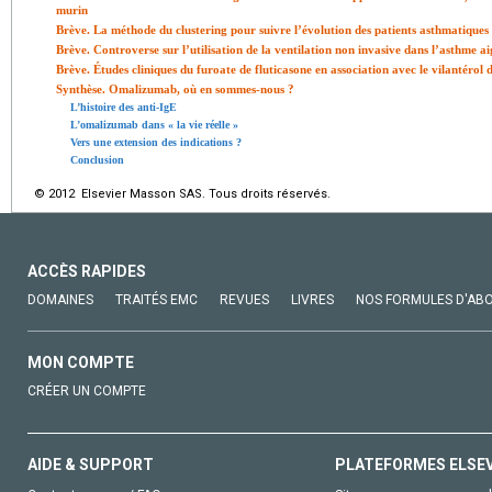
murin
Brève. La méthode du clustering pour suivre l’évolution des patients asthmatiques
Brève. Controverse sur l’utilisation de la ventilation non invasive dans l’asthme a
Brève. Études cliniques du furoate de fluticasone en association avec le vilantérol
Synthèse. Omalizumab, où en sommes-nous ?
L’histoire des anti-IgE
L’omalizumab dans « la vie réelle »
Vers une extension des indications ?
Conclusion
© 2012 Elsevier Masson SAS. Tous droits réservés.
ACCÈS RAPIDES
DOMAINES
TRAITÉS EMC
REVUES
LIVRES
NOS FORMULES D'AB
MON COMPTE
CRÉER UN COMPTE
AIDE & SUPPORT
PLATEFORMES ELSE