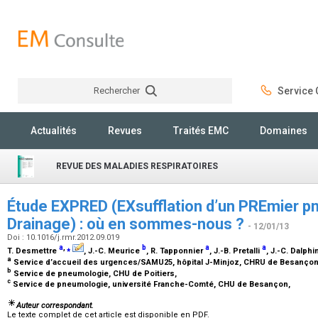
Rechercher
Service C
Rechercher
Actualités
Revues
Traités EMC
Domaines
REVUE DES MALADIES RESPIRATOIRES
Étude EXPRED (EXsufflation d’un PREmier 
Drainage) : où en sommes-nous ?
- 12/01/13
Doi : 10.1016/j.rmr.2012.09.019
a
,
⁎
b
a
a
T. Desmettre
, J.-C. Meurice
, R. Tapponnier
, J.-B. Pretalli
, J.-C. Dalphi
a
Service d’accueil des urgences/SAMU25, hôpital J-Minjoz, CHRU de Besançon
b
Service de pneumologie, CHU de Poitiers,
c
Service de pneumologie, université Franche-Comté, CHU de Besançon,
Auteur correspondant.
Le texte complet de cet article est disponible en PDF.