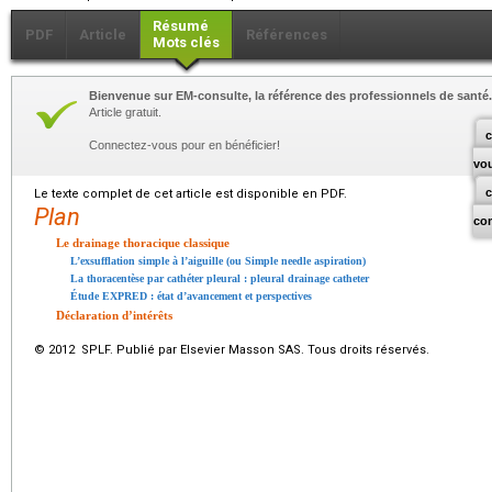
Résumé
PDF
Article
Références
Mots clés
Bienvenue sur EM-consulte, la référence des professionnels de santé.
Article gratuit.
c
Connectez-vous pour en bénéficier!
vo
Le texte complet de cet article est disponible en PDF.
Plan
co
Le drainage thoracique classique
L’exsufflation simple à l’aiguille (ou Simple needle aspiration)
La thoracentèse par cathéter pleural : pleural drainage catheter
Étude EXPRED : état d’avancement et perspectives
Déclaration d’intérêts
© 2012 SPLF. Publié par Elsevier Masson SAS. Tous droits réservés.