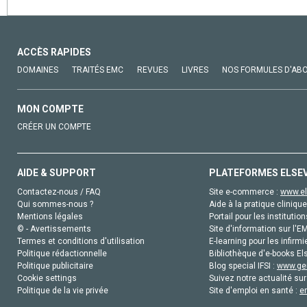
ACCÈS RAPIDES
DOMAINES
TRAITÉS EMC
REVUES
LIVRES
NOS FORMULES D'AB
MON COMPTE
CRÉER UN COMPTE
AIDE & SUPPORT
PLATEFORMES ELSE
Contactez-nous / FAQ
Site e-commerce :
www.el
Qui sommes-nous ?
Aide à la pratique clinique
Mentions légales
Portail pour les institution
© - Avertissements
Site d'information sur l'E
Termes et conditions d'utilisation
E-learning pour les infirmi
Politique rédactionnelle
Bibliothèque d'e-books Els
Politique publicitaire
Blog special IFSI :
www.gen
Cookie settings
Suivez notre actualité sur
Politique de la vie privée
Site d'emploi en santé :
e