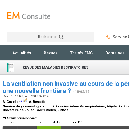
Rechercher
Service C
Rechercher
Actualités
Revues
Traités EMC
Domaines
REVUE DES MALADIES RESPIRATOIRES
La ventilation non invasive au cours de la pé
une nouvelle frontière ?
- 18/03/13
Doi : 10.1016/j.rmr.2013.02.014
⁎
A. Cuvelier
, A. Benattia
Service de pneumologie et unité de soins intensifs respiratoires, hôpital de B
université de Rouen, 76031 Rouen, France
Auteur correspondant.
Le texte complet de cet article est disponible en PDF.