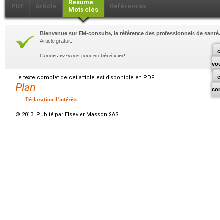
Résumé
PDF
Article
Références
Mots clés
Bienvenue sur EM-consulte, la référence des professionnels de santé.
Article gratuit.
c
Connectez-vous pour en bénéficier!
vo
Le texte complet de cet article est disponible en PDF.
Plan
co
Déclaration d’intérêts
© 2013 Publié par Elsevier Masson SAS.