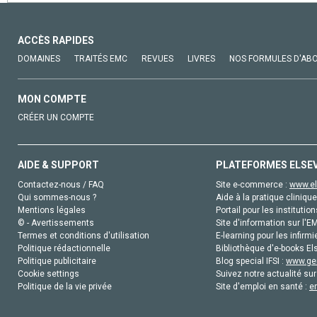
ACCÈS RAPIDES
DOMAINES
TRAITÉS EMC
REVUES
LIVRES
NOS FORMULES D'AB
MON COMPTE
CRÉER UN COMPTE
AIDE & SUPPORT
PLATEFORMES ELSE
Contactez-nous / FAQ
Site e-commerce :
www.el
Qui sommes-nous ?
Aide à la pratique clinique
Mentions légales
Portail pour les institution
© - Avertissements
Site d'information sur l'E
Termes et conditions d'utilisation
E-learning pour les infirmi
Politique rédactionnelle
Bibliothèque d'e-books Els
Politique publicitaire
Blog special IFSI :
www.gen
Cookie settings
Suivez notre actualité sur
Politique de la vie privée
Site d'emploi en santé :
e