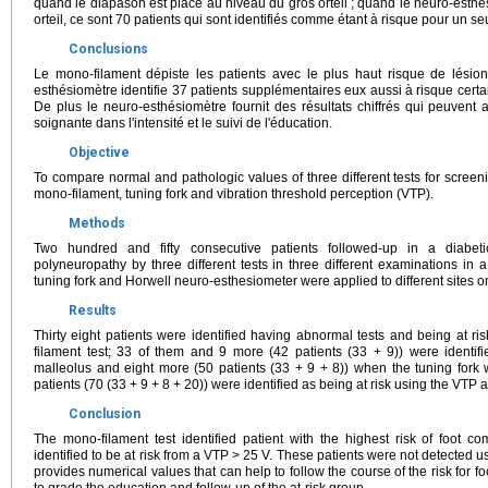
quand le diapason est placé au niveau du gros orteil ; quand le neuro-esth
orteil, ce sont 70 patients qui sont identifiés comme étant à risque pour un seu
Conclusions
Le mono-filament dépiste les patients avec le plus haut risque de lési
esthésiomètre identifie 37 patients supplémentaires eux aussi à risque cer
De plus le neuro-esthésiomètre fournit des résultats chiffrés qui peuvent a
soignante dans l'intensité et le suivi de l'éducation.
Objective
To compare normal and pathologic values of three different tests for screenin
mono-filament, tuning fork and vibration threshold perception (VTP).
Methods
Two hundred and fifty consecutive patients followed-up in a diabeti
polyneuropathy by three different tests in three different examinations in
tuning fork and Horwell neuro-esthesiometer were applied to different sites on
Results
Thirty eight patients were identified having abnormal tests and being at ri
filament test; 33 of them and 9 more (42 patients (33 + 9)) were identifi
malleolus and eight more (50 patients (33 + 9 + 8)) when the tuning fork 
patients (70 (33 + 9 + 8 + 20)) were identified as being at risk using the VTP at
Conclusion
The mono-filament test identified patient with the highest risk of foot c
identified to be at risk from a VTP > 25 V. These patients were not detected u
provides numerical values that can help to follow the course of the risk for fo