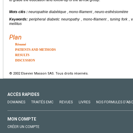
to grade the education and follow-up of the at-risk group.
Mots clés :
neuropathie diabétique , mono-filament , neuro-esthésiomètre
Keywords:
peripheral diabetic neuropathy , mono-filament , tuning fork , v
mellitus
Plan
Résumé
PATIENTS AND METHODS
RESULTS
DISCUSSION
© 2002 Elsevier Masson SAS. Tous droits réservés.
ACCÈS RAPIDES
DOMAINES
TRAITÉS EMC
REVUES
LIVRES
NOS FORMULES D'AB
MON COMPTE
CRÉER UN COMPTE