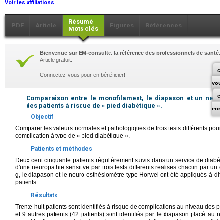
Voir les affiliations
Résumé
PDF
Article
Figures
Références
Mots clés
Bienvenue sur EM-consulte, la référence des professionnels de santé.
Article gratuit.
c
Connectez-vous pour en bénéficier!
vo
Comparaison entre le monofilament, le diapason et un neur
des patients à risque de « pied diabétique ».
co
Objectif
Comparer les valeurs normales et pathologiques de trois tests différents pour 
complication à type de « pied diabétique ».
Patients et méthodes
Deux cent cinquante patients régulièrement suivis dans un service de diabé
d'une neuropathie sensitive par trois tests différents réalisés chacun par un 
g, le diapason et le neuro-esthésiomètre type Horwel ont été appliqués à dif
patients.
Résultats
Trente-huit patients sont identifiés à risque de complications au niveau des 
et 9 autres patients (42 patients) sont identifiés par le diapason placé au 