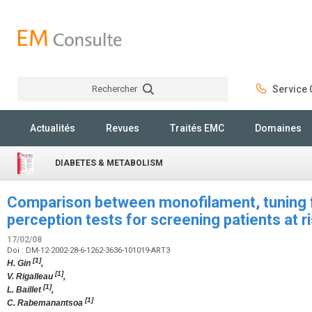
Rechercher
Service C
Rechercher
Actualités
Revues
Traités EMC
Domaines
DIABETES & METABOLISM
Comparison between monofilament, tuning f
perception tests for screening patients at r
17/02/08
Doi : DM-12-2002-28-6-1262-3636-101019-ART3
[1]
H. Gin
,
[1]
V. Rigalleau
,
[1]
L. Baillet
,
[1]
C. Rabemanantsoa