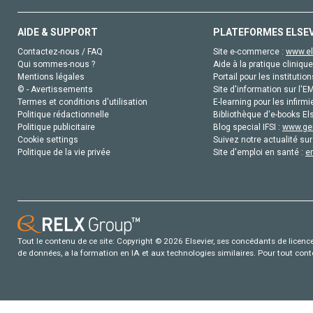
AIDE & SUPPORT
PLATEFORMES ELSE
Contactez-nous / FAQ
Site e-commerce :
www.el
Qui sommes-nous ?
Aide à la pratique clinique
Mentions légales
Portail pour les institution
© - Avertissements
Site d'information sur l'E
Termes et conditions d'utilisation
E-learning pour les infirmi
Politique rédactionnelle
Bibliothèque d'e-books Els
Politique publicitaire
Blog special IFSI :
www.gen
Cookie settings
Suivez notre actualité sur
Politique de la vie privée
Site d'emploi en santé :
e
Tout le contenu de ce site: Copyright © 2026 Elsevier, ses concédants de licence e
de données, a la formation en IA et aux technologies similaires. Pour tout con