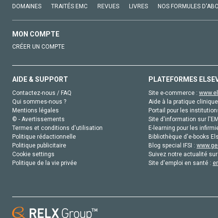
DOMAINES
TRAITÉS EMC
REVUES
LIVRES
NOS FORMULES D'AB
MON COMPTE
CRÉER UN COMPTE
AIDE & SUPPORT
PLATEFORMES ELSE
Contactez-nous / FAQ
Site e-commerce :
www.el
Qui sommes-nous ?
Aide à la pratique clinique
Mentions légales
Portail pour les institution
© - Avertissements
Site d'information sur l'E
Termes et conditions d'utilisation
E-learning pour les infirmi
Politique rédactionnelle
Bibliothèque d'e-books Els
Politique publicitaire
Blog special IFSI :
www.gen
Cookie settings
Suivez notre actualité sur
Politique de la vie privée
Site d'emploi en santé :
e