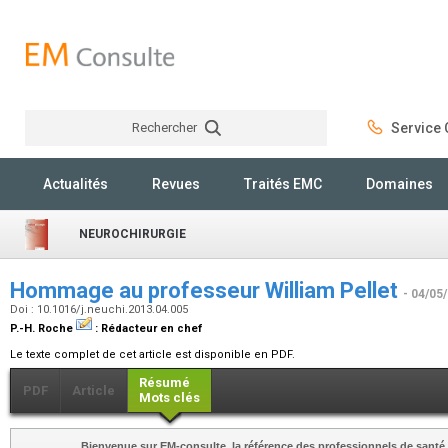
Rechercher
Service C
Rechercher
Actualités
Revues
Traités EMC
Domaines
NEUROCHIRURGIE
Hommage au professeur William Pellet
- 04/05
Doi : 10.1016/j.neuchi.2013.04.005
P.-H. Roche
:
Rédacteur en chef
Le texte complet de cet article est disponible en PDF.
Résumé
PDF
Article
Mots clés
Bienvenue sur EM-consulte, la référence des professionnels de santé.