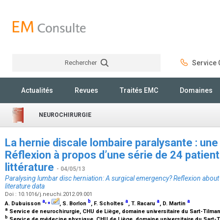
Rechercher
Service C
Rechercher
Actualités
Revues
Traités EMC
Domaines
NEUROCHIRURGIE
La hernie discale lombaire paralysante : une
Réflexion à propos d’une série de 24 patien
littérature
- 04/05/13
Paralysing lumbar disc herniation: A surgical emergency? Reflexion about 
literature data
Doi : 10.1016/j.neuchi.2012.09.001
a
,
⁎
b
a
a
a
A. Dubuisson
, S. Borlon
, F. Scholtes
, T. Racaru
, D. Martin
a
Service de neurochirurgie, CHU de Liège, domaine universitaire du Sart-Tilman
b
Service de médecine physique, CHU de Liège, domaine universitaire du Sart-T