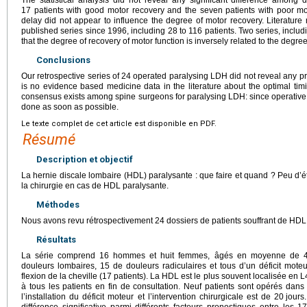
17 patients with good motor recovery and the seven patients with poor moto
delay did not appear to influence the degree of motor recovery. Literature
published series since 1996, including 28 to 116 patients. Two series, inclu
that the degree of recovery of motor function is inversely related to the degree
Conclusions
Our retrospective series of 24 operated paralysing LDH did not reveal any pr
is no evidence based medicine data in the literature about the optimal tim
consensus exists among spine surgeons for paralysing LDH: since operative 
done as soon as possible.
Le texte complet de cet article est disponible en PDF.
Résumé
Description et objectif
La hernie discale lombaire (HDL) paralysante : que faire et quand ? Peu d’
la chirurgie en cas de HDL paralysante.
Méthodes
Nous avons revu rétrospectivement 24 dossiers de patients souffrant de HDL 
Résultats
La série comprend 16 hommes et huit femmes, âgés en moyenne de 4
douleurs lombaires, 15 de douleurs radiculaires et tous d’un déficit moteu
flexion de la cheville (17 patients). La HDL est le plus souvent localisée en 
à tous les patients en fin de consultation. Neuf patients sont opérés dans
l’installation du déficit moteur et l’intervention chirurgicale est de 20
jours
différence significative parmi différents facteurs pronostiques entre les 1