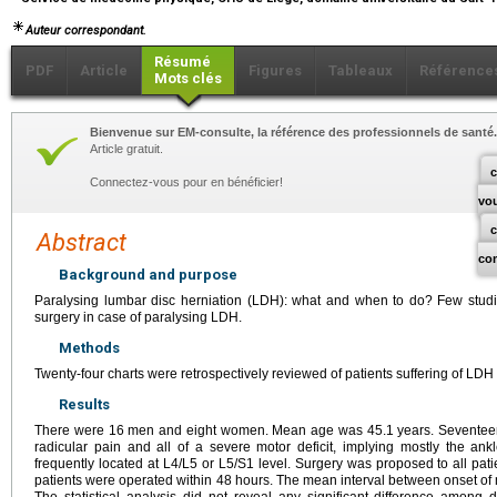
Auteur correspondant.
Résumé
PDF
Article
Figures
Tableaux
Référence
Mots clés
Bienvenue sur EM-consulte, la référence des professionnels de santé.
Article gratuit.
c
Connectez-vous pour en bénéficier!
vo
Abstract
co
Background and purpose
Paralysing lumbar disc herniation (LDH): what and when to do? Few studi
surgery in case of paralysing LDH.
Methods
Twenty-four charts were retrospectively reviewed of patients suffering of LDH 
Results
There were 16 men and eight women. Mean age was 45.1
years. Seventeen
radicular pain and all of a severe motor deficit, implying mostly the an
frequently located at L4/L5 or L5/S1 level. Surgery was proposed to all pati
patients were operated within 48
hours. The mean interval between onset of 
The statistical analysis did not reveal any significant difference among d