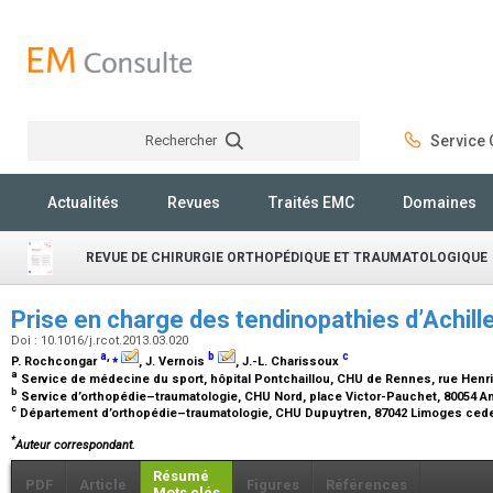
Rechercher
Service C
Rechercher
Actualités
Revues
Traités EMC
Domaines
REVUE DE CHIRURGIE ORTHOPÉDIQUE ET TRAUMATOLOGIQUE
Prise en charge des tendinopathies d’Achill
Doi : 10.1016/j.rcot.2013.03.020
a
,
⁎
b
c
P. Rochcongar
, J. Vernois
, J.-L. Charissoux
a
Service de médecine du sport, hôpital Pontchaillou, CHU de Rennes, rue Henr
b
Service d’orthopédie–traumatologie, CHU Nord, place Victor-Pauchet, 80054 
c
Département d’orthopédie–traumatologie, CHU Dupuytren, 87042 Limoges ced
*
Auteur correspondant.
Résumé
PDF
Article
Figures
Références
Mots clés