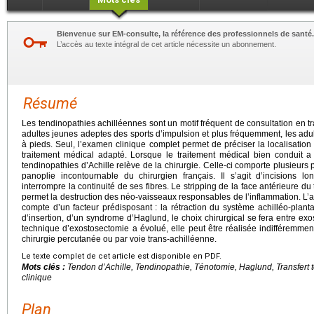
Bienvenue sur EM-consulte, la référence des professionnels de santé.
L’accès au texte intégral de cet article nécessite un abonnement.
Résumé
Les tendinopathies achilléennes sont un motif fréquent de consultation en tr
adultes jeunes adeptes des sports d’impulsion et plus fréquemment, les adu
à pieds. Seul, l’examen clinique complet permet de préciser la localisation 
traitement médical adapté. Lorsque le traitement médical bien conduit a 
tendinopathies d’Achille relève de la chirurgie. Celle-ci comporte plusieurs p
panoplie incontournable du chirurgien français. Il s’agit d’incisions l
interrompre la continuité de ses fibres. Le stripping de la face antérieure du
permet la destruction des néo-vaisseaux responsables de l’inflammation. L’
compte d’un facteur prédisposant : la rétraction du système achilléo-plantai
d’insertion, d’un syndrome d’Haglund, le choix chirurgical se fera entre e
technique d’exostosectomie a évolué, elle peut être réalisée indifféremmen
chirurgie percutanée ou par voie trans-achilléenne.
Le texte complet de cet article est disponible en PDF.
Mots clés :
Tendon d’Achille, Tendinopathie, Ténotomie, Haglund, Transfert 
clinique
Plan