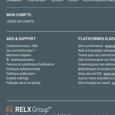
DOMAINES
TRAITÉS EMC
REVUES
LIVRES
NOS FORMULES D'AB
MON COMPTE
CRÉER UN COMPTE
AIDE & SUPPORT
PLATEFORMES ELSE
Contactez-nous / FAQ
Site e-commerce :
www.el
Qui sommes-nous ?
Aide à la pratique clinique
Mentions légales
Portail pour les institution
© - Avertissements
Site d'information sur l'E
Termes et conditions d'utilisation
E-learning pour les infirmi
Politique rédactionnelle
Bibliothèque d'e-books Els
Politique publicitaire
Blog special IFSI :
www.gen
Cookie settings
Suivez notre actualité sur
Politique de la vie privée
Site d'emploi en santé :
e