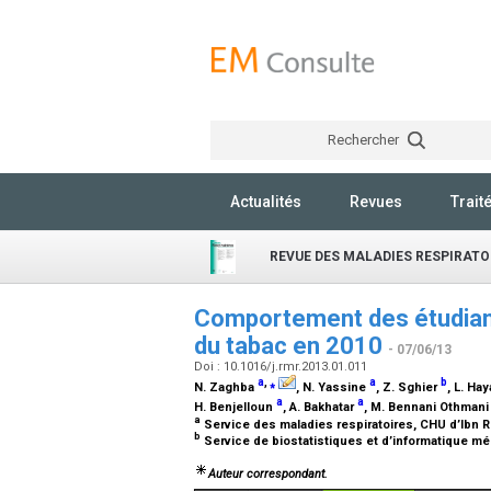
Rechercher
Actualités
Revues
Trait
REVUE DES MALADIES RESPIRATO
Comportement des étudiant
du tabac en 2010
- 07/06/13
Doi : 10.1016/j.rmr.2013.01.011
a
,
⁎
a
b
N. Zaghba
, N. Yassine
, Z. Sghier
, L. Ha
a
a
H. Benjelloun
, A. Bakhatar
, M. Bennani Othman
a
Service des maladies respiratoires, CHU d’Ibn
b
Service de biostatistiques et d’informatique m
Auteur correspondant.