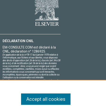
DÉCLARATION CNIL
EM-CONSULTE.COM est déclaré à la
CNIL, déclaration n° 1286925.
En application de la loi nº78-17 du 6 janvier 1978 relative à
l'informatique, aux fichiers et aux libertés, vous disposez
des droits d'opposition (art.26 de la loi), d'accès (art.34 à 38
de la loi), et de rectification (art.36 de la loi) des données
vous concernant. Ainsi, vous pouvez exiger que soient
rectifiées, complétées, clarifiées, mises à jour ou effacées
les informations vous concernant qui sont inexactes,
incomplètes, équivoques, périmées ou dont la collecte ou
l'utilisation ou la conservation est interdite.
Les informations personnelles concernant les visiteurs de
notre site, y compris leur identité, sont confidentielles.
Le responsable du site s'engage sur l'honneur à respecter
les conditions légales de confidentialité applicables en
France et à ne pas divulguer ces informations à des tiers.
Accept all cookies