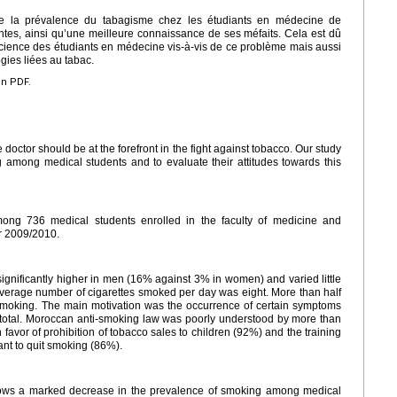
de la prévalence du tabagisme chez les étudiants en médecine de
es, ainsi qu’une meilleure connaissance de ses méfaits. Cela est dû
cience des étudiants en médecine vis-à-vis de ce problème mais aussi
gies liées au tabac.
en PDF.
doctor should be at the forefront in the fight against tobacco. Our study
 among medical students and to evaluate their attitudes towards this
ong 736 medical students enrolled in the faculty of medicine and
r 2009/2010.
ignificantly higher in men (16% against 3% in women) and varied little
verage number of cigarettes smoked per day was eight. More than half
 smoking. The main motivation was the occurrence of certain symptoms
total. Moroccan anti-smoking law was poorly understood by more than
 favor of prohibition of tobacco sales to children (92%) and the training
ant to quit smoking (86%).
hows a marked decrease in the prevalence of smoking among medical