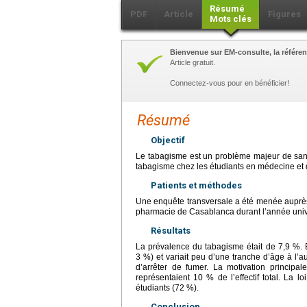
Résumé
PDF
Article
Figures
Mots clés
Bienvenue sur EM-consulte, la référen
Article gratuit.
Connectez-vous pour en bénéficier!
Résumé
Objectif
Le tabagisme est un problème majeur de santé
tabagisme chez les étudiants en médecine et d
Patients et méthodes
Une enquête transversale a été menée auprès 
pharmacie de Casablanca durant l’année univ
Résultats
La prévalence du tabagisme était de 7,9 %. E
3 %) et variait peu d’une tranche d’âge à l’a
d’arrêter de fumer. La motivation principa
représentaient 10 % de l’effectif total. La 
étudiants (72 %).
Conclusion