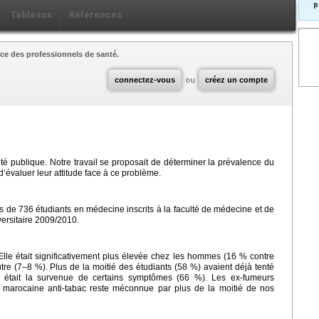
p
Tableaux
Références
ce des professionnels de santé.
connectez-vous
ou
créez un compte
 publique. Notre travail se proposait de déterminer la prévalence du
’évaluer leur attitude face à ce problème.
de 736 étudiants en médecine inscrits à la faculté de médecine et de
ersitaire 2009/2010.
lle était significativement plus élevée chez les hommes (16 % contre
utre (7–8 %). Plus de la moitié des étudiants (58 %) avaient déjà tenté
le était la survenue de certains symptômes (66 %). Les ex-fumeurs
loi marocaine anti-tabac reste méconnue par plus de la moitié de nos