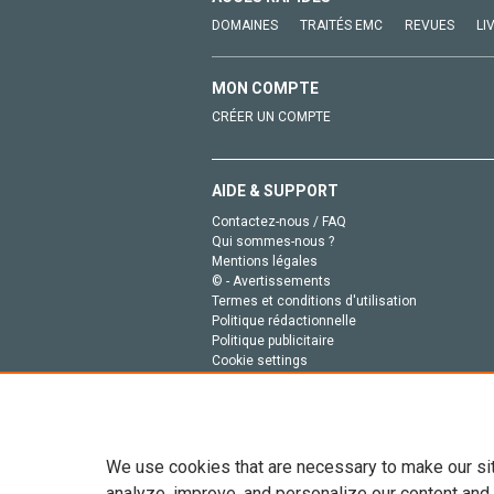
DOMAINES
TRAITÉS EMC
REVUES
LI
MON COMPTE
CRÉER UN COMPTE
AIDE & SUPPORT
Contactez-nous / FAQ
Qui sommes-nous ?
Mentions légales
© - Avertissements
Termes et conditions d'utilisation
Politique rédactionnelle
Politique publicitaire
Cookie settings
Politique de la vie privée
We use cookies that are necessary to make our si
analyze, improve, and personalize our content and