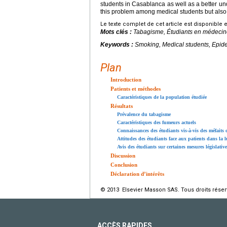
students in Casablanca as well as a better unde
this problem among medical students but also t
Le texte complet de cet article est disponible 
Mots clés :
Tabagisme, Étudiants en médecin
Keywords :
Smoking, Medical students, Epid
Plan
Introduction
Patients et méthodes
Caractéristiques de la population étudiée
Résultats
Prévalence du tabagisme
Caractéristiques des fumeurs actuels
Connaissances des étudiants vis-à-vis des méfaits
Attitudes des étudiants face aux patients dans la l
Avis des étudiants sur certaines mesures législative
Discussion
Conclusion
Déclaration d’intérêts
© 2013 Elsevier Masson SAS. Tous droits réser
ACCÈS RAPIDES