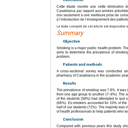
Cette étude montre une nette diminution 
Casablanca par rapport aux années précédent
non seulement à une meilleure prise de cons
à l’introduction de l’enseignement des patholo
Le texte complet de cet article est disponible 
Summary
Objective
Smoking is a major public health problem. The 
aims to determine the prevalence of smoking
problem.
Patients and methods
A cross-sectional survey was conducted am
pharmacy of Casablanca in the academic yea
Results
The prevalence of smoking was 7.9%. It was s
from one age group to another (7–8%). The a
of the students (58%) had attempted to quit
(66%). Ex-smokers accounted for 10% of the 
half of our students (72%). The majority was in
of health professionals to help patients who w
Conclusion
Compared with previous years this study s