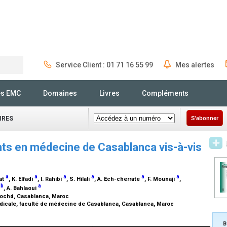
Service Client : 01 71 16 55 99
Mes alertes
Rechercher
és EMC
Domaines
Livres
Compléments
IRES
S'abonner
s en médecine de Casablanca vis-à-vis
a
a
a
a
a
a
yat
, K. Elfadi
, I. Rahibi
, S. Hilali
, A. Ech-cherrate
, F. Mounaji
,
b
a
i
, A. Bahlaoui
 Rochd, Casablanca, Maroc
édicale, faculté de médecine de Casablanca, Casablanca, Maroc
B