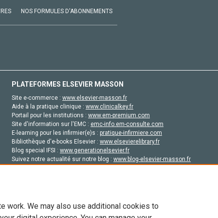
VRES
NOS FORMULES D'ABONNEMENTS
PLATEFORMES ELSEVIER MASSON
Site e-commerce :
www.elsevier-masson.fr
Aide à la pratique clinique :
www.clinicalkey.fr
Portail pour les institutions :
www.em-premium.com
Site d'information sur l'EMC :
emc-info.em-consulte.com
E-learning pour les infirmier(e)s :
pratique-infirmiere.com
Bibliothèque d'e-books Elsevier :
www.elsevierelibrary.fr
Blog special IFSI :
www.generationelsevier.fr
Suivez notre actualité sur notre blog :
www.blog-elsevier-masson.fr
Site d'emploi en santé :
emploisante.com
te work. We may also use additional cookies to
 your digital experience. You can manage your