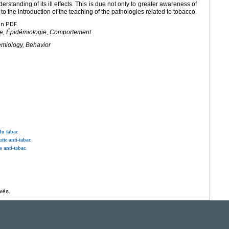
rstanding of its ill effects. This is due not only to greater awareness of
o the introduction of the teaching of the pathologies related to tobacco.
en PDF.
e, Épidémiologie, Comportement
emiology, Behavior
 du tabac
utte anti-tabac
s anti-tabac
vés.