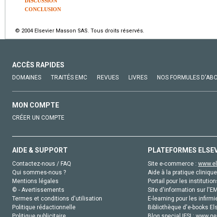
DISCUSSION
CONCLUSION
© 2004 Elsevier Masson SAS. Tous droits réservés.
ACCÈS RAPIDES
DOMAINES
TRAITÉS EMC
REVUES
LIVRES
NOS FORMULES D'AB
MON COMPTE
CRÉER UN COMPTE
AIDE & SUPPORT
PLATEFORMES ELSE
Contactez-nous / FAQ
Site e-commerce :
www.el
Qui sommes-nous ?
Aide à la pratique clinique
Mentions légales
Portail pour les institution
© - Avertissements
Site d'information sur l'E
Termes et conditions d'utilisation
E-learning pour les infirmi
Politique rédactionnelle
Bibliothèque d'e-books Els
Politique publicitaire
Blog special IFSI :
www.gen