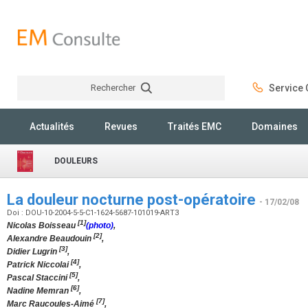
Rechercher
Service C
Rechercher
Actualités
Revues
Traités EMC
Domaines
DOULEURS
La douleur nocturne post-opératoire
- 17/02/08
Doi : DOU-10-2004-5-5-C1-1624-5687-101019-ART3
[1]
Nicolas Boisseau
(photo)
,
[2]
Alexandre Beaudouin
,
[3]
Didier Lugrin
,
[4]
Patrick Niccolai
,
[5]
Pascal Staccini
,
[6]
Nadine Memran
,
[7]
Marc Raucoules-Aimé
,