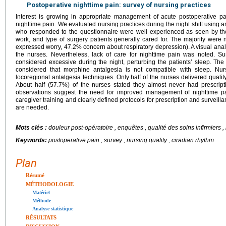
Postoperative nighttime pain: survey of nursing practices
Interest is growing in appropriate management of acute postoperative pa
nighttime pain. We evaluated nursing practices during the night shift usin
who responded to the questionnaire were well experienced as seen by their 
work, and type of surgery patients generally cared for. The majority wer
expressed worry, 47.2% concern about respiratory depression). A visual an
the nurses. Nevertheless, lack of care for nighttime pain was noted. S
considered excessive during the night, perturbing the patients’ sleep. The
considered that morphine antalgesia is not compatible with sleep. Nurs
locoregional antalgesia techniques. Only half of the nurses delivered quality
About half (57.7%) of the nurses stated they almost never had prescrip
observations suggest the need for improved management of nighttime pai
caregiver training and clearly defined protocols for prescription and surveill
are needed.
Mots clés :
douleur post-opératoire , enquêtes , qualité des soins infirmiers ,
Keywords:
postoperative pain , survey , nursing quality , ciradian rhythm
Plan
Résumé
MÉTHODOLOGIE
Matériel
Méthode
Analyse statistique
RÉSULTATS