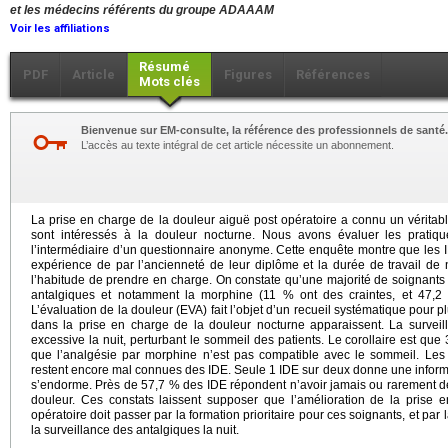
et les médecins référents du groupe ADAAAM
Voir les affiliations
Résumé
PDF
Article
Figures
Références
Mots clés
Bienvenue sur EM-consulte, la référence des professionnels de santé.
L’accès au texte intégral de cet article nécessite un abonnement.
La prise en charge de la douleur aiguë post opératoire a connu un vérita
sont intéressés à la douleur nocturne. Nous avons évaluer les pratique
l’intermédiaire d’un questionnaire anonyme. Cette enquête montre que les 
expérience de par l’ancienneté de leur diplôme et la durée de travail de nu
l’habitude de prendre en charge. On constate qu’une majorité de soignants 
antalgiques et notamment la morphine (11 % ont des craintes, et 47,2 %
L’évaluation de la douleur (EVA) fait l’objet d’un recueil systématique pou
dans la prise en charge de la douleur nocturne apparaissent. La surveil
excessive la nuit, perturbant le sommeil des patients. Le corollaire est qu
que l’analgésie par morphine n’est pas compatible avec le sommeil. Les 
restent encore mal connues des IDE. Seule 1 IDE sur deux donne une informat
s’endorme. Près de 57,7 % des IDE répondent n’avoir jamais ou rarement de 
douleur. Ces constats laissent supposer que l’amélioration de la prise 
opératoire doit passer par la formation prioritaire pour ces soignants, et par l
la surveillance des antalgiques la nuit.