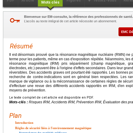
PDF
Article
Figures
Testez-vous
Réfé
Mots clés
Bienvenue sur EM-consulte, la référence des professionnels de santé.
L’accès au texte intégral de cet article nécessite un abonnement.
EMC D
Résumé
Il est désormais prouvé que la résonance magnétique nucléaire (RMN) ne p
terme pour les patients, même en cas d'exposition répétée. Néanmoins, les 
résonance magnétique (IRM) pris séparément (champ magnétique, grad
électrodes, etc.) peuvent être à l'origine d'effets secondaires. Dans leur gra
réversibles. Des accidents graves ont pourtant été rapportés. Les bonnes pra
recherche de contre-indications sont en général bien respectées. Les r
manque de vigilance ou à la méconnaissance de certaines règles de sécurité
d'effectuer une revue des différents accidents rapportés en IRM, d'en exp
moyens de prévention.
Le texte complet de cet article est disponible en PDF.
Mots-clés :
Risques IRM, Accidents IRM, Prévention IRM, Évaluation des pr
Plan
Introduction
Règles de sécurité liées à l'environnement magnétique
Nomenclature des matériels médicaux