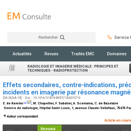
Rechercher
Service C
Rechercher
Actualités
Revues
Traités EMC
Domaines
RADIOLOGIE ET IMAGERIE MÉDICALE : PRINCIPES ET
TECHNIQUES - RADIOPROTECTION
Effets secondaires, contre-indications, pré
incidents en imagerie par résonance magn
[35-263-A-10] - Doi : 10.1016/S1879-8497(13)60157-0
⁎
E. de Kerviler
, M. Chapellier, F. Sabatier, A. Scemama, C. de Bazelaire
Service de radiologie, Hôpital Saint-Louis, 1, avenue Claude-Vellefaux, 75475 P
Auteur correspondant.
Article en cours
Résumé