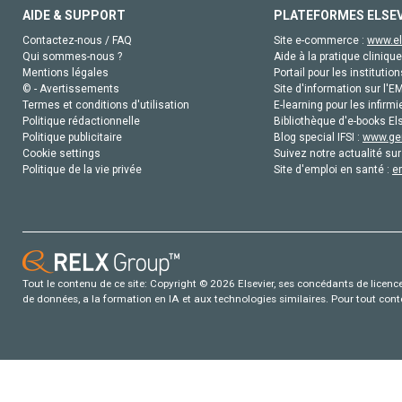
AIDE & SUPPORT
PLATEFORMES ELSE
Contactez-nous / FAQ
Site e-commerce :
www.el
Qui sommes-nous ?
Aide à la pratique clinique
Mentions légales
Portail pour les institution
© - Avertissements
Site d'information sur l'E
Termes et conditions d'utilisation
E-learning pour les infirmi
Politique rédactionnelle
Bibliothèque d'e-books Els
Politique publicitaire
Blog special IFSI :
www.gen
Cookie settings
Suivez notre actualité sur
Politique de la vie privée
Site d'emploi en santé :
e
Tout le contenu de ce site: Copyright © 2026 Elsevier, ses concédants de licence e
de données, a la formation en IA et aux technologies similaires. Pour tout con