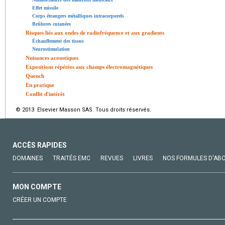
Effet missile
Corps étrangers métalliques intracorporels
Brûlures cutanées
Risques liés aux ondes de radiofréquence et aux gradients
Échauffement des tissus
Neurostimulation
Nuisances acoustiques
Expositions répétées aux champs électromagnétiques
Quench
En pratique
Conflit d'intérêt
© 2013 Elsevier Masson SAS. Tous droits réservés.
ACCÈS RAPIDES
DOMAINES
TRAITÉS EMC
REVUES
LIVRES
NOS FORMULES D'AB
MON COMPTE
CRÉER UN COMPTE