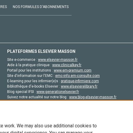
VRES
NOS FORMULES D'ABONNEMENTS
PLATEFORMES ELSEVIER MASSON
Site e-commerce :
www.elsevier-masson.fr
Aide à la pratique clinique :
www.clinicalkey.fr
Portail pour les institutions :
www.em-premium.com
Site d'information sur l'EMC :
emc-info.em-consulte.com
E-learning pour les infirmier(e)s :
pratique-infirmiere.com
Bibliothèque d'e-books Elsevier :
www.elsevierelibrary.fr
Blog special IFSI :
www.generationelsevier.fr
Suivez notre actualité sur notre blog :
www.blog-elsevier-masson.fr
Site d'emploi en santé :
emploisante.com
te work. We may also use additional cookies to
 your digital experience. You can manage your