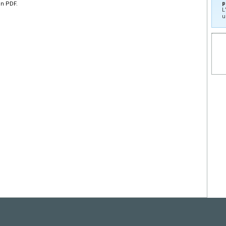
p
en PDF.
L
u