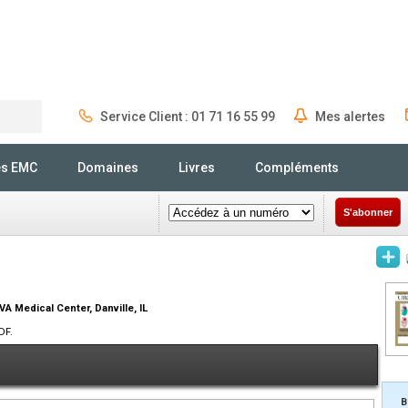
Service Client : 01 71 16 55 99
Mes alertes
Rechercher
és EMC
Domaines
Livres
Compléments
S'abonner
 VA Medical Center, Danville, IL
DF.
B