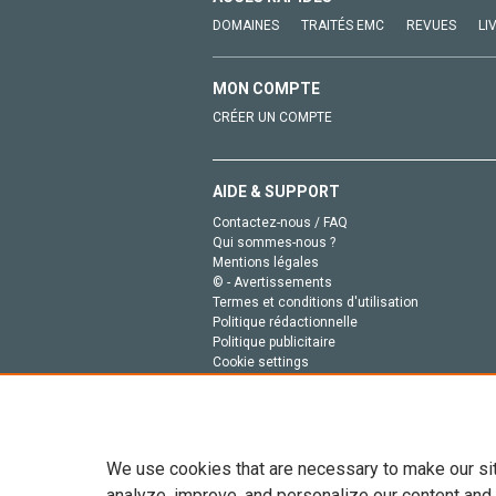
DOMAINES
TRAITÉS EMC
REVUES
LI
MON COMPTE
CRÉER UN COMPTE
AIDE & SUPPORT
Contactez-nous / FAQ
Qui sommes-nous ?
Mentions légales
© - Avertissements
Termes et conditions d'utilisation
Politique rédactionnelle
Politique publicitaire
Cookie settings
Politique de la vie privée
We use cookies that are necessary to make our si
analyze, improve, and personalize our content and