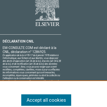
DÉCLARATION CNIL
EM-CONSULTE.COM est déclaré à la
CNIL, déclaration n° 1286925.
En application de la loi nº78-17 du 6 janvier 1978 relative à
l'informatique, aux fichiers et aux libertés, vous disposez
des droits d'opposition (art.26 de la loi), d'accès (art.34 à 38
de la loi), et de rectification (art.36 de la loi) des données
vous concernant. Ainsi, vous pouvez exiger que soient
rectifiées, complétées, clarifiées, mises à jour ou effacées
les informations vous concernant qui sont inexactes,
incomplètes, équivoques, périmées ou dont la collecte ou
l'utilisation ou la conservation est interdite.
Les informations personnelles concernant les visiteurs de
notre site, y compris leur identité, sont confidentielles.
Le responsable du site s'engage sur l'honneur à respecter
les conditions légales de confidentialité applicables en
France et à ne pas divulguer ces informations à des tiers.
Accept all cookies