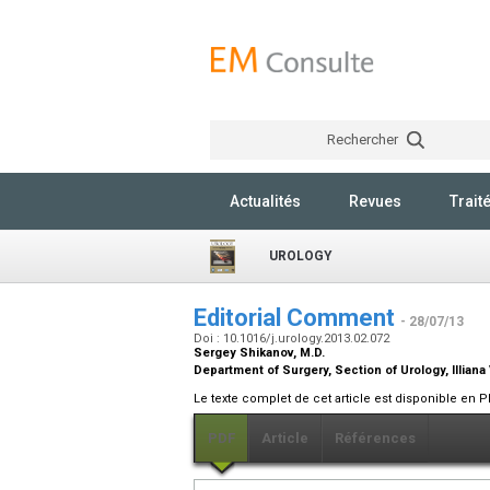
Rechercher
Actualités
Revues
Trait
UROLOGY
Editorial Comment
- 28/07/13
Doi : 10.1016/j.urology.2013.02.072
Sergey Shikanov,
M.D.
Department of Surgery, Section of Urology, Illiana
Le texte complet de cet article est disponible en P
PDF
Article
Références