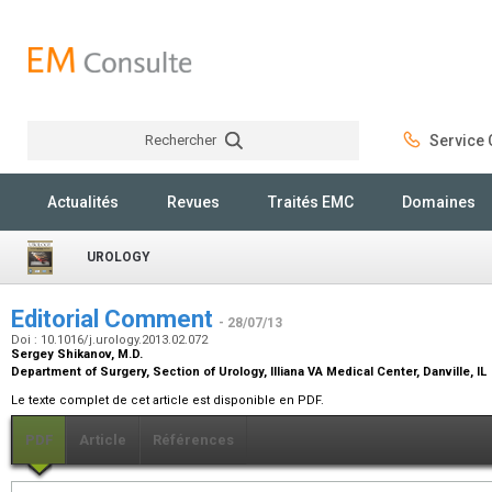
Rechercher
Service C
Rechercher
Actualités
Revues
Traités EMC
Domaines
UROLOGY
Editorial Comment
- 28/07/13
Doi : 10.1016/j.urology.2013.02.072
Sergey Shikanov,
M.D.
Department of Surgery, Section of Urology, Illiana VA Medical Center, Danville, IL
Le texte complet de cet article est disponible en PDF.
PDF
Article
Références