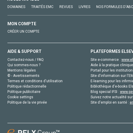
DOMAINES
TRAITÉS EMC
REVUES
LIVRES
NOS FORMULES D'AB
MON COMPTE
CRÉER UN COMPTE
AIDE & SUPPORT
PLATEFORMES ELSE
Contactez-nous / FAQ
Site e-commerce :
www.el
Qui sommes-nous ?
Aide à la pratique clinique
Mentions légales
Portail pour les institution
© - Avertissements
Site d'information sur l'E
Termes et conditions d'utilisation
E-learning pour les infirmi
Politique rédactionnelle
Bibliothèque d'e-books Els
Politique publicitaire
Blog special IFSI :
www.gen
Cookie settings
Suivez notre actualité sur
Politique de la vie privée
Site d'emploi en santé :
e