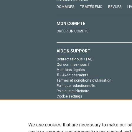
DOMAINES
TRAITÉS EMC
REVUES
LI
MON COMPTE
CRÉER UN COMPTE
AIDE & SUPPORT
Contactez-nous / FAQ
Qui sommes-nous ?
Mentions légales
© - Avertissements
Termes et conditions d'utilisation
Politique rédactionnelle
Politique publicitaire
Cookie settings
Politique de la vie privée
We use cookies that are necessary to make our si
analyze, improve, and personalize our content and