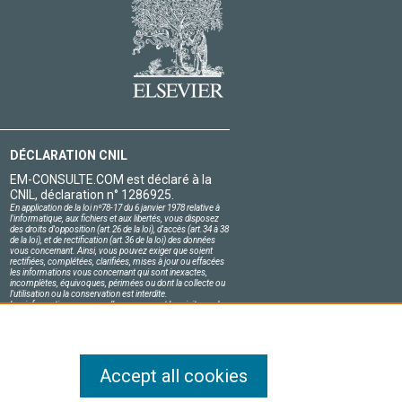
DÉCLARATION CNIL
EM-CONSULTE.COM est déclaré à la
CNIL, déclaration n° 1286925.
En application de la loi nº78-17 du 6 janvier 1978 relative à
l'informatique, aux fichiers et aux libertés, vous disposez
des droits d'opposition (art.26 de la loi), d'accès (art.34 à 38
de la loi), et de rectification (art.36 de la loi) des données
vous concernant. Ainsi, vous pouvez exiger que soient
rectifiées, complétées, clarifiées, mises à jour ou effacées
les informations vous concernant qui sont inexactes,
incomplètes, équivoques, périmées ou dont la collecte ou
l'utilisation ou la conservation est interdite.
Les informations personnelles concernant les visiteurs de
notre site, y compris leur identité, sont confidentielles.
Le responsable du site s'engage sur l'honneur à respecter
les conditions légales de confidentialité applicables en
France et à ne pas divulguer ces informations à des tiers.
Accept all cookies