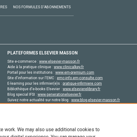
VRES
NOS FORMULES D'ABONNEMENTS
PLATEFORMES ELSEVIER MASSON
Site e-commerce :
www.elsevier-masson.fr
Aide à la pratique clinique :
www.clinicalkey.fr
Portail pour les institutions :
www.em-premium.com
Site d'information sur l'EMC :
emc-info.em-consulte.com
E-learning pour les infirmier(e)s :
pratique-infirmiere.com
Bibliothèque d'e-books Elsevier :
www.elsevierelibrary.fr
Blog special IFSI :
www.generationelsevier.fr
Suivez notre actualité sur notre blog :
www.blog-elsevier-masson.fr
Site d'emploi en santé :
emploisante.com
te work. We may also use additional cookies to
 your digital experience. You can manage your