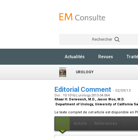
Rechercher
Actualités
Revues
Trait
UROLOGY
Editorial Comment
- 02/09/13
Doi : 10.1016/j.urology.2013.04.064
Ithaar H. Derweesh,
M.D.
, Jason Woo,
M.D.
Department of Urology, University of California 
Le texte complet de cet article est disponible en P
PDF
Article
Références