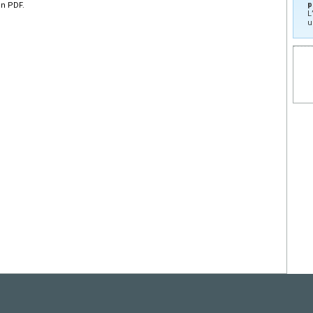
p
en PDF.
L
u