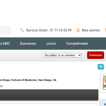
Service Client : 01 71 16 55 99
Mes alertes
Rechercher
és EMC
Domaines
Livres
Compléments
S'abonner
San Diego, School of Medicine, San Diego, CA
DF.
B