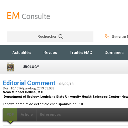
Rechercher
Service C
Rechercher
Actualités
Revues
Traités EMC
Domaines
UROLOGY
Editorial Comment
- 02/09/13
Doi : 10.1016/j.urology.2013.03.088
Sean Michael Collins,
M.D.
Department of Urology, Louisiana State University Health Sciences Center–New
Le texte complet de cet article est disponible en PDF.
PDF
Article
Références