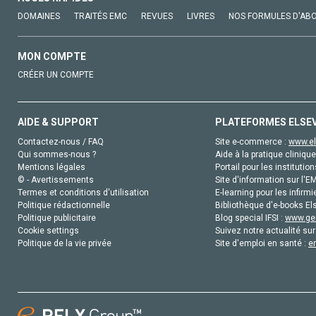
DOMAINES
TRAITÉS EMC
REVUES
LIVRES
NOS FORMULES D'AB
MON COMPTE
CRÉER UN COMPTE
AIDE & SUPPORT
PLATEFORMES ELSE
Contactez-nous / FAQ
Site e-commerce :
www.el
Qui sommes-nous ?
Aide à la pratique clinique
Mentions légales
Portail pour les institution
© - Avertissements
Site d'information sur l'E
Termes et conditions d'utilisation
E-learning pour les infirmi
Politique rédactionnelle
Bibliothèque d'e-books Els
Politique publicitaire
Blog special IFSI :
www.gen
Cookie settings
Suivez notre actualité sur
Politique de la vie privée
Site d'emploi en santé :
e