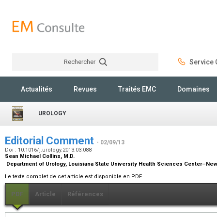
Rechercher
Service C
Rechercher
Actualités
Revues
Traités EMC
Domaines
UROLOGY
Editorial Comment
- 02/09/13
Doi : 10.1016/j.urology.2013.03.088
Sean Michael Collins,
M.D.
Department of Urology, Louisiana State University Health Sciences Center–New
Le texte complet de cet article est disponible en PDF.
PDF
Article
Références