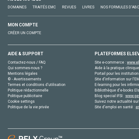
DOMAINES
TRAITÉS EMC
REVUES
LIVRES
NOS FORMULES D'AB
MON COMPTE
CRÉER UN COMPTE
AIDE & SUPPORT
PLATEFORMES ELSE
Contactez-nous / FAQ
Site e-commerce :
www.el
Qui sommes-nous ?
Aide à la pratique clinique
Mentions légales
Portail pour les institution
© - Avertissements
Site d'information sur l'E
Termes et conditions d'utilisation
E-learning pour les infirmi
Politique rédactionnelle
Bibliothèque d'e-books Els
Politique publicitaire
Blog special IFSI :
www.gen
Cookie settings
Suivez notre actualité sur
Politique de la vie privée
Site d'emploi en santé :
e