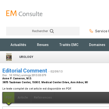
Rechercher
Service C
Rechercher
Actualités
Revues
Traités EMC
Domaines
UROLOGY
Editorial Comment
- 02/09/13
Doi : 10.1016/j.urology.2013.03.079
Anne P. Cameron,
M.D.
3875 Taubman Center, 1500 E. Medical Center Drive, Ann Arbor, MI
Le texte complet de cet article est disponible en PDF.
PDF
Article
Références