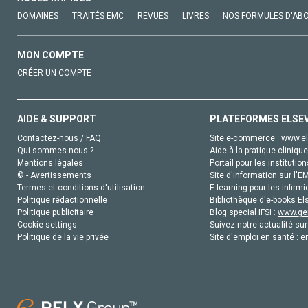
DOMAINES
TRAITÉS EMC
REVUES
LIVRES
NOS FORMULES D'AB
MON COMPTE
CRÉER UN COMPTE
AIDE & SUPPORT
PLATEFORMES ELSE
Contactez-nous / FAQ
Site e-commerce :
www.el
Qui sommes-nous ?
Aide à la pratique clinique
Mentions légales
Portail pour les institution
© - Avertissements
Site d'information sur l'E
Termes et conditions d'utilisation
E-learning pour les infirmi
Politique rédactionnelle
Bibliothèque d'e-books Els
Politique publicitaire
Blog special IFSI :
www.gen
Cookie settings
Suivez notre actualité sur
Politique de la vie privée
Site d'emploi en santé :
e