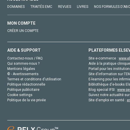
DOMAINES
TRAITÉS EMC
REVUES
LIVRES
NOS FORMULES D'AB
MON COMPTE
CRÉER UN COMPTE
AIDE & SUPPORT
PLATEFORMES ELSE
Contactez-nous / FAQ
Site e-commerce :
www.el
Qui sommes-nous ?
Aide à la pratique clinique
Mentions légales
Portail pour les institution
© - Avertissements
Site d'information sur l'E
Termes et conditions d'utilisation
E-learning pour les infirmi
Politique rédactionnelle
Bibliothèque d'e-books Els
Politique publicitaire
Blog special IFSI :
www.gen
Cookie settings
Suivez notre actualité sur
Politique de la vie privée
Site d'emploi en santé :
e