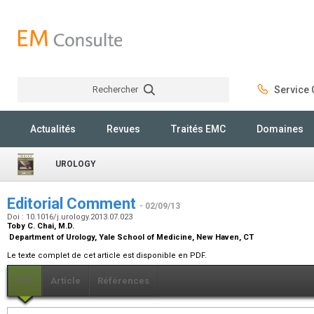
Rechercher
Service C
Rechercher
Actualités
Revues
Traités EMC
Domaines
UROLOGY
Editorial Comment
- 02/09/13
Doi : 10.1016/j.urology.2013.07.023
Toby C. Chai,
M.D.
Department of Urology, Yale School of Medicine, New Haven, CT
Le texte complet de cet article est disponible en PDF.
PDF
Article
Références