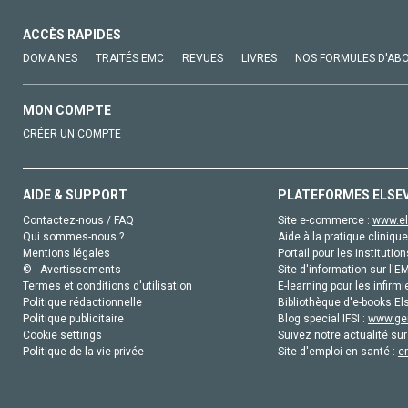
ACCÈS RAPIDES
DOMAINES
TRAITÉS EMC
REVUES
LIVRES
NOS FORMULES D'AB
MON COMPTE
CRÉER UN COMPTE
AIDE & SUPPORT
PLATEFORMES ELSE
Contactez-nous / FAQ
Site e-commerce :
www.el
Qui sommes-nous ?
Aide à la pratique clinique
Mentions légales
Portail pour les institution
© - Avertissements
Site d'information sur l'E
Termes et conditions d'utilisation
E-learning pour les infirmi
Politique rédactionnelle
Bibliothèque d'e-books Els
Politique publicitaire
Blog special IFSI :
www.gen
Cookie settings
Suivez notre actualité sur
Politique de la vie privée
Site d'emploi en santé :
e