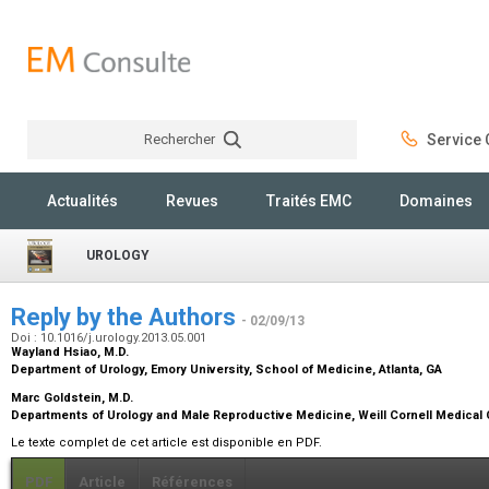
Rechercher
Service C
Rechercher
Actualités
Revues
Traités EMC
Domaines
UROLOGY
Reply by the Authors
- 02/09/13
Doi : 10.1016/j.urology.2013.05.001
Wayland Hsiao,
M.D.
Department of Urology, Emory University, School of Medicine, Atlanta, GA
Marc Goldstein,
M.D.
Departments of Urology and Male Reproductive Medicine, Weill Cornell Medical 
Le texte complet de cet article est disponible en PDF.
PDF
Article
Références