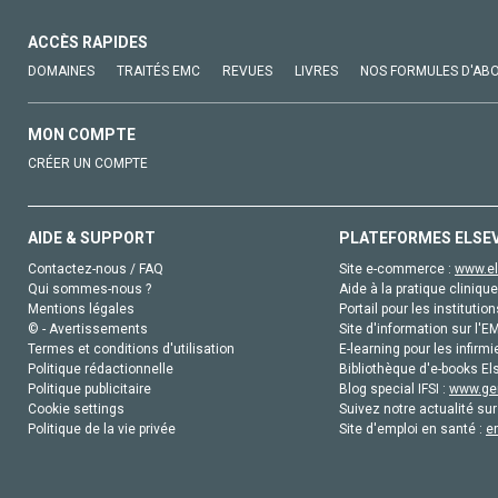
ACCÈS RAPIDES
DOMAINES
TRAITÉS EMC
REVUES
LIVRES
NOS FORMULES D'AB
MON COMPTE
CRÉER UN COMPTE
AIDE & SUPPORT
PLATEFORMES ELSE
Contactez-nous / FAQ
Site e-commerce :
www.el
Qui sommes-nous ?
Aide à la pratique clinique
Mentions légales
Portail pour les institution
© - Avertissements
Site d'information sur l'E
Termes et conditions d'utilisation
E-learning pour les infirmi
Politique rédactionnelle
Bibliothèque d'e-books Els
Politique publicitaire
Blog special IFSI :
www.gen
Cookie settings
Suivez notre actualité sur
Politique de la vie privée
Site d'emploi en santé :
e