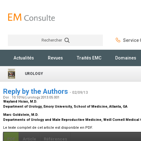
Rechercher
Service C
Rechercher
Actualités
Revues
Traités EMC
Domaines
UROLOGY
Reply by the Authors
- 02/09/13
Doi : 10.1016/j.urology.2013.05.001
Wayland Hsiao,
M.D.
Department of Urology, Emory University, School of Medicine, Atlanta, GA
Marc Goldstein,
M.D.
Departments of Urology and Male Reproductive Medicine, Weill Cornell Medical 
Le texte complet de cet article est disponible en PDF.
PDF
Article
Références